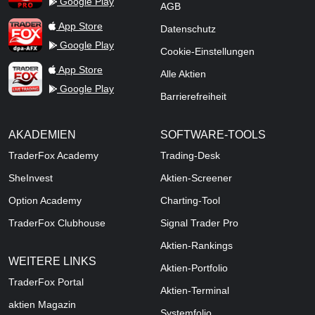
Google Play
AGB
TraderFox dpa-AFX ProFeed
App Store
Datenschutz
Google Play
Cookie-Einstellungen
TraderFox Live Trading
App Store
Alle Aktien
Google Play
Barrierefreiheit
AKADEMIEN
SOFTWARE-TOOLS
TraderFox Academy
Trading-Desk
SheInvest
Aktien-Screener
Option Academy
Charting-Tool
TraderFox Clubhouse
Signal Trader Pro
Aktien-Rankings
WEITERE LINKS
Aktien-Portfolio
TraderFox Portal
Aktien-Terminal
aktien Magazin
Systemfolio