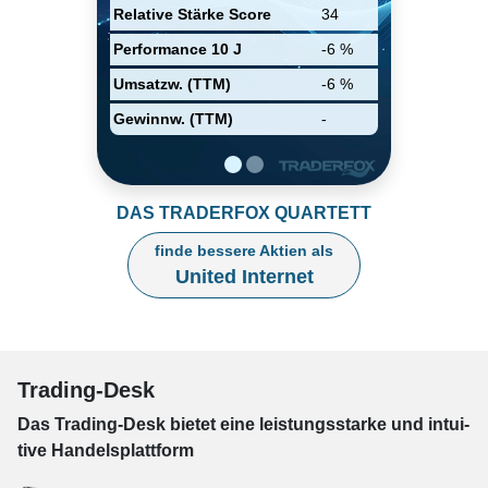
Demand) und mobile Internet-
Relative Stärke Score
34
Produkte. Die Firma bietet auch
ein groβes Spektrum von
Performance 10 J
-6 %
Telekom-Produkte und -Services
an Firmen und örtliche
Umsatzw. (TTM)
-6 %
Behörden.
Gewinnw. (TTM)
-
DAS TRADERFOX QUARTETT
finde bessere Aktien als
United Internet
Trading-Desk
Das Trading-
Desk bie­tet eine leis­tungs­star­ke und in­tui­
tive Han­dels­platt­form