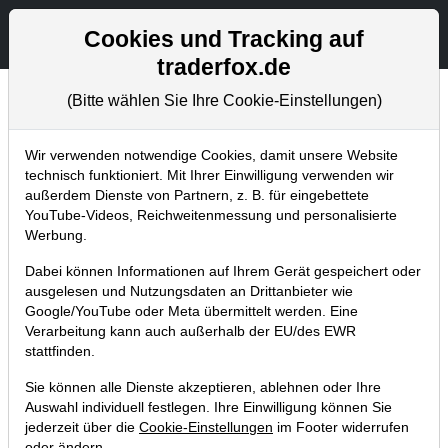
Aktien- und Artikelsuche
Seite
Cookies und Tracking auf
traderfox.de
(Bitte wählen Sie Ihre Cookie-Einstellungen)
Chartanalysen
Home
Blog
Chartanalysen
Wir verwenden notwendige Cookies, damit unsere Website
technisch funktioniert. Mit Ihrer Einwilligung verwenden wir
außerdem Dienste von Partnern, z. B. für eingebettete
Chartanalyse United Internet: Wie
YouTube-Videos, Reichweitenmessung und personalisierte
geht es nach den Zahlen weiter?
Werbung.
14.10.2024 um 14:29 Uhr
|
P. Uhlschmied
Dabei können Informationen auf Ihrem Gerät gespeichert oder
ausgelesen und Nutzungsdaten an Drittanbieter wie
Google/YouTube oder Meta übermittelt werden. Eine
Verarbeitung kann auch außerhalb der EU/des EWR
stattfinden.
Sie können alle Dienste akzeptieren, ablehnen oder Ihre
Auswahl individuell festlegen. Ihre Einwilligung können Sie
jederzeit über die
Cookie-Einstellungen
im Footer widerrufen
oder ändern.