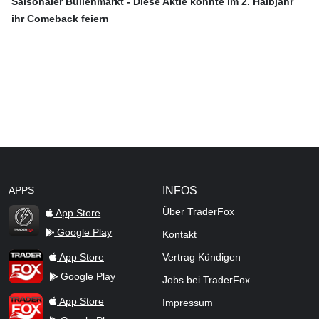
Saisonaler Bullenmarkt - Diese Aktie könnte im 2. Halbjahr
ihr Comeback feiern
APPS
INFOS
Über TraderFox
App Store
Google Play
Kontakt
TraderFox Flash
TraderFox App
App Store
Vertrag Kündigen
Google Play
Jobs bei TraderFox
TraderFox Pro
App Store
Impressum