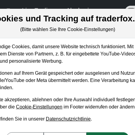
re
Live-Trading
Akademie
off
okies und Tracking auf traderfox
(Bitte wählen Sie Ihre Cookie-Einstellungen)
ige Cookies, damit unsere Website technisch funktioniert. Mit 
m Dienste von Partnern, z. B. für eingebettete YouTube-Video
 20 Mrd. USD für die
nd personalisierte Werbung.
ier!
ionen auf Ihrem Gerät gespeichert oder ausgelesen und Nutzu
gle/YouTube oder Meta übermittelt werden. Eine Verarbeitung 
inden.
e akzeptieren, ablehnen oder Ihre Auswahl individuell festlegen
über die
Cookie-Einstellungen
im Footer widerrufen oder ändern
 finden Sie in unserer
Datenschutzrichtlinie
.