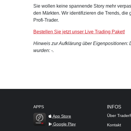
Sie wollen keine spannende Story mehr verpas
den Märkten. Wir identifizieren die Trends, di
Profi-Trader.
Bestellen Sie jetzt unser Live Trading Paket!
Hinweis zur Aufklärung über Eigenpositionen: De
wurden: -.
APPS
INFOS
Über Trader
App Store
Google Play
Kontakt
TraderFox Flash