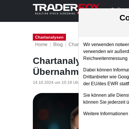
Softwa
Co
Chartanalysen
Home
Blog
Chartanalysen
Wir verwenden notwend
verwenden wir außerde
Chartanalyse Verizon:
Reichweitenmessung u
Übernahme von Front
Dabei können Informat
Drittanbieter wie Goo
14.10.2024 um 10:18 Uhr
|
P. Uhlschmied
der EU/des EWR stattf
Sie können alle Dienst
können Sie jederzeit 
Weitere Informationen