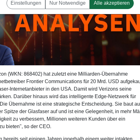
Einstellungen
Nur Notwendige
Alle akzeptieren
on (WKN: 868402) hat zuletzt eine Milliarden-Übernahme
netbetreiber Frontier Communications für 20 Mrd. USD aufgekau
ser-Internetanbieter in den USA. Damit wird Verizons seine
rken. Darüber hinaus wird das intelligente Edge-Netzwerk für
 "Die Übernahme ist eine strategische Entscheidung. Sie baut au
 Spitze der Glasfaser auf und ist eine Gelegenheit, in mehr Mä
gkeit zu verbessern, Millionen weiteren Kunden über ein
u bieten", so der CEO.
n bereits seit einigen Jahren innerhalb einem weiter intakten