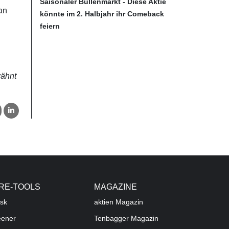
Saisonaler Bullenmarkt - Diese Aktie
an
könnte im 2. Halbjahr ihr Comeback
feiern
wähnt
RE-TOOLS
MAGAZINE
sk
aktien
Magazin
eener
Tenbagger Magazin