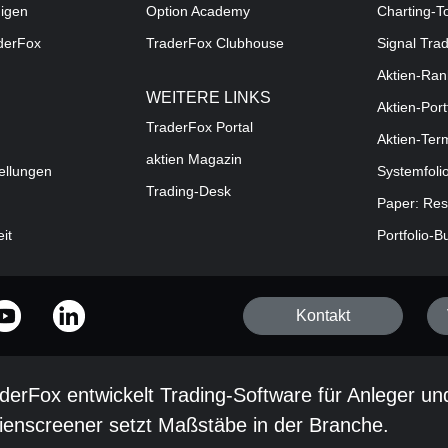
digen
Option Academy
Charting-T
aderFox
TraderFox Clubhouse
Signal Tra
Aktien-Ran
WEITERE LINKS
Aktien-Port
TraderFox Portal
Aktien-Ter
aktien Magazin
ellungen
Systemfoli
Trading-Desk
Paper: Res
eit
Portfolio-B
Kontakt
derFox entwickelt Trading-Software für Anleger un
ienscreener setzt Maßstäbe in der Branche.