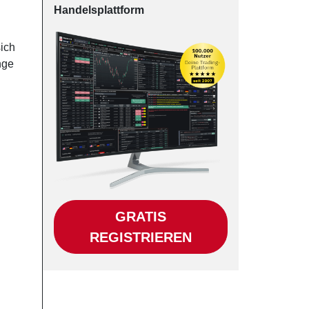
Han­dels­platt­form
sich
nge
GRATIS
REGISTRIEREN