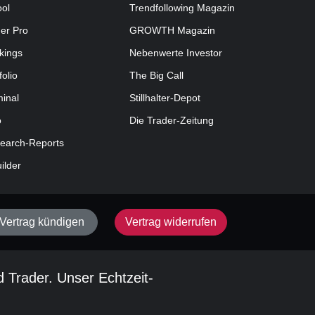
ool
Trendfollowing Magazin
der Pro
GROWTH
Magazin
kings
Nebenwerte Investor
folio
The Big Call
minal
Stillhalter-Depot
o
Die Trader-Zeitung
earch-Reports
uilder
Vertrag kündigen
Vertrag widerrufen
d Trader. Unser Echtzeit-