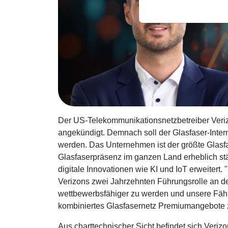
Der US-Telekommunikationsnetzbetreiber Veriz
angekündigt. Demnach soll der Glasfaser-Inter
werden. Das Unternehmen ist der größte Glasfa
Glasfaserpräsenz im ganzen Land erheblich stä
digitale Innovationen wie KI und IoT erweitert.
Verizons zwei Jahrzehnten Führungsrolle an der
wettbewerbsfähiger zu werden und unsere Fähi
kombiniertes Glasfasernetz Premiumangebote z
Aus charttechnischer Sicht befindet sich Verizo