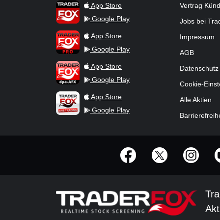
TraderFox App
App Store
Vertrag Kün
Google Play
Jobs bei Tr
TraderFox Pro
App Store
Impressum
Google Play
AGB
TraderFox dpa-AFX ProFeed
App Store
Datenschutz
Google Play
Cookie-Einst
TraderFox Live Trading
App Store
Alle Aktien
Google Play
Barrierefreih
offizielle Social Media-Accounts
Tra
Akt