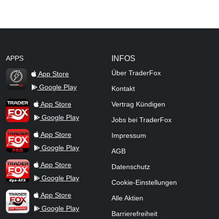
APPS
INFOS
Über TraderFox
App Store
Google Play
Kontakt
TraderFox Flash
TraderFox App
App Store
Vertrag Kündigen
Google Play
Jobs bei TraderFox
TraderFox Pro
App Store
Impressum
Google Play
AGB
TraderFox dpa-AFX ProFeed
App Store
Datenschutz
Google Play
Cookie-Einstellungen
TraderFox Live Trading
App Store
Alle Aktien
Google Play
Barrierefreiheit