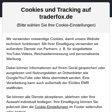
Aktien- und Artikelsuche
Seite
Cookies und Tracking auf
traderfox.de
(Bitte wählen Sie Ihre Cookie-Einstellungen)
Chartanalysen
Home
Blog
Chartanalysen
Wir verwenden notwendige Cookies, damit unsere Website
technisch funktioniert. Mit Ihrer Einwilligung verwenden wir
außerdem Dienste von Partnern, z. B. für eingebettete
Chartanalyse Volkswagen: neues
YouTube-Videos, Reichweitenmessung und personalisierte
Geschäftsmodell und langfristige
Werbung.
Einstiegsgelegenheit!
Dabei können Informationen auf Ihrem Gerät gespeichert oder
ausgelesen und Nutzungsdaten an Drittanbieter wie
07.09.2021 um 18:10 Uhr
|
P. Uhlschmied
Google/YouTube oder Meta übermittelt werden. Eine
Verarbeitung kann auch außerhalb der EU/des EWR
stattfinden.
Sie können alle Dienste akzeptieren, ablehnen oder Ihre
Auswahl individuell festlegen. Ihre Einwilligung können Sie
jederzeit über die
Cookie-Einstellungen
im Footer widerrufen
oder ändern.