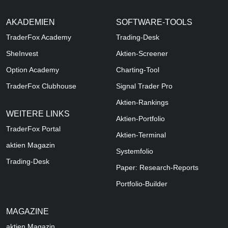
AKADEMIEN
SOFTWARE-TOOLS
TraderFox Academy
Trading-Desk
SheInvest
Aktien-Screener
Option Academy
Charting-Tool
TraderFox Clubhouse
Signal Trader Pro
Aktien-Rankings
WEITERE LINKS
Aktien-Portfolio
TraderFox Portal
Aktien-Terminal
aktien Magazin
Systemfolio
Trading-Desk
Paper: Research-Reports
Portfolio-Builder
MAGAZINE
aktien
Magazin