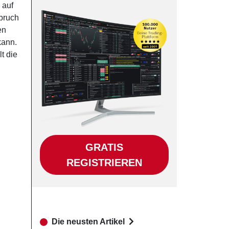
 auf
bruch
en
kann.
t die
GRATIS
REGISTRIEREN
Die neusten Artikel