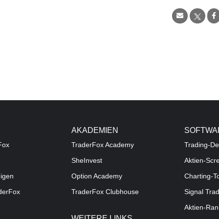
AKADEMIEN
SOFTWA
Fox
TraderFox Academy
Trading-De
SheInvest
Aktien-Scr
digen
Option Academy
Charting-T
aderFox
TraderFox Clubhouse
Signal Tra
Aktien-Ran
WEITERE LINKS