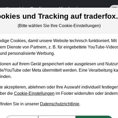
re
Live-Trading
Akademie
off
okies und Tracking auf traderfox
(Bitte wählen Sie Ihre Cookie-Einstellungen)
ige Cookies, damit unsere Website technisch funktioniert. Mit 
m Dienste von Partnern, z. B. für eingebettete YouTube-Video
: China-Geschäft bricht ein – ka
nd personalisierte Werbung.
?
ionen auf Ihrem Gerät gespeichert oder ausgelesen und Nutzu
gle/YouTube oder Meta übermittelt werden. Eine Verarbeitung 
inden.
e akzeptieren, ablehnen oder Ihre Auswahl individuell festlegen
über die
Cookie-Einstellungen
im Footer widerrufen oder ändern
 finden Sie in unserer
Datenschutzrichtlinie
.