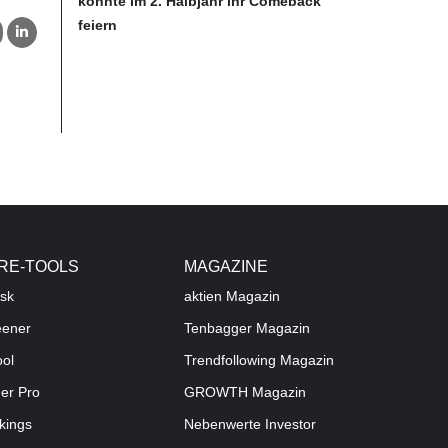
könnte im 2. Halbjahr ihr Comeback
feiern
RE-TOOLS
MAGAZINE
sk
aktien
Magazin
eener
Tenbagger Magazin
ool
Trendfollowing Magazin
der Pro
GROWTH
Magazin
kings
Nebenwerte Investor