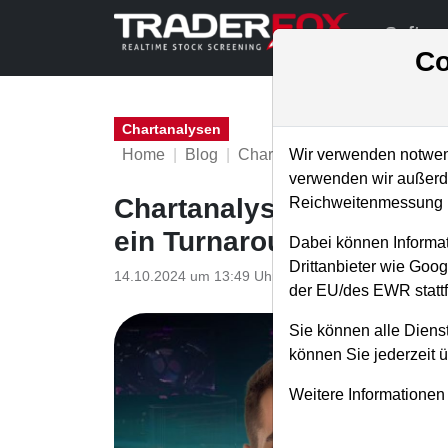
Softwa
Co
Chartanalysen
Home
Blog
Chartanalysen
Wir verwenden notwend
verwenden wir außerde
Chartanalyse Volkwsagen
Reichweitenmessung u
ein Turnaround gelingen
Dabei können Informat
Drittanbieter wie Goo
14.10.2024 um 13:49 Uhr
|
P. Uhlschmied
der EU/des EWR stattf
Sie können alle Dienst
können Sie jederzeit 
Weitere Informationen