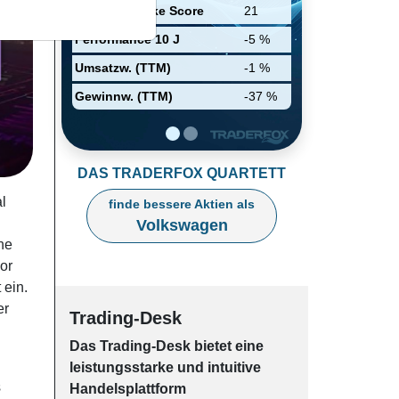
Energietechnikfertigung und
Relative Stärke Score
21
finanzielle Dienste.
Performance 10 J
-5 %
Umsatzw. (TTM)
-1 %
Gewinnw. (TTM)
-37 %
DAS TRADERFOX QUARTETT
l
finde bessere Aktien als
Volkswagen
he
or
 ein.
er
Trading-Desk
Das Trading-
Desk bie­tet eine
leis­tungs­star­ke und in­tui­tive
s
Han­dels­platt­form