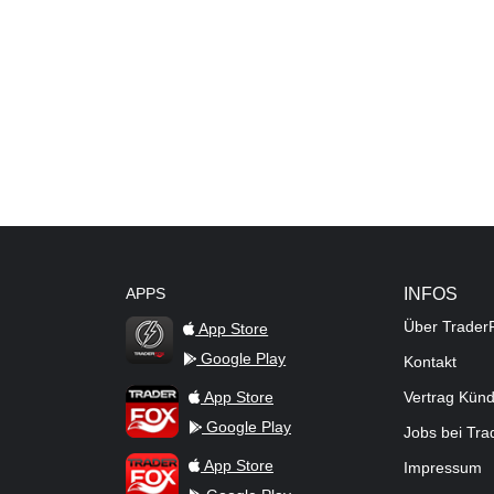
APPS
INFOS
Über Trader
App Store
Google Play
Kontakt
TraderFox Flash
TraderFox App
App Store
Vertrag Kün
Google Play
Jobs bei Tr
TraderFox Pro
App Store
Impressum