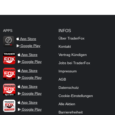
APPS
INFOS
Über TraderFox
App Store
Google Play
Kontakt
TraderFox Flash
TraderFox App
App Store
Vertrag Kündigen
Google Play
Jobs bei TraderFox
TraderFox Pro
App Store
Impressum
Google Play
AGB
TraderFox dpa-AFX ProFeed
App Store
Datenschutz
Google Play
Cookie-Einstellungen
TraderFox Live Trading
App Store
Alle Aktien
Google Play
Barrierefreiheit