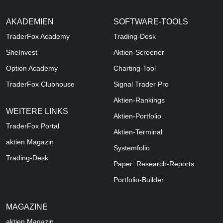
AKADEMIEN
SOFTWARE-TOOLS
TraderFox Academy
Trading-Desk
SheInvest
Aktien-Screener
Option Academy
Charting-Tool
TraderFox Clubhouse
Signal Trader Pro
Aktien-Rankings
WEITERE LINKS
Aktien-Portfolio
TraderFox Portal
Aktien-Terminal
aktien Magazin
Systemfolio
Trading-Desk
Paper: Research-Reports
Portfolio-Builder
MAGAZINE
aktien
Magazin