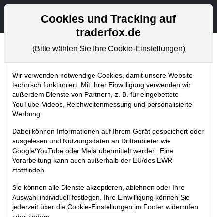
Aktien- und Artikelsuche
Seite
Cookies und Tracking auf
traderfox.de
(Bitte wählen Sie Ihre Cookie-Einstellungen)
Chartanalysen
Home
Blog
Chartanalysen
Wir verwenden notwendige Cookies, damit unsere Website
technisch funktioniert. Mit Ihrer Einwilligung verwenden wir
außerdem Dienste von Partnern, z. B. für eingebettete
Chartanalyse Walt Disney: Aktie nach
YouTube-Videos, Reichweitenmessung und personalisierte
Zahlen unter Druck – hier baue ich
Werbung.
meine Investmentpositionen aus!
Dabei können Informationen auf Ihrem Gerät gespeichert oder
ausgelesen und Nutzungsdaten an Drittanbieter wie
15.11.2021 um 08:34 Uhr
|
P. Uhlschmied
Google/YouTube oder Meta übermittelt werden. Eine
Verarbeitung kann auch außerhalb der EU/des EWR
stattfinden.
Sie können alle Dienste akzeptieren, ablehnen oder Ihre
Auswahl individuell festlegen. Ihre Einwilligung können Sie
jederzeit über die
Cookie-Einstellungen
im Footer widerrufen
oder ändern.