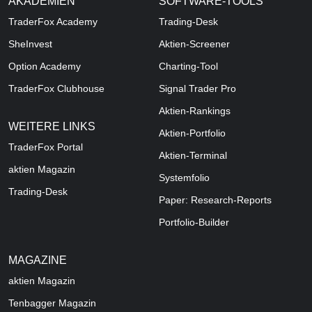
AKADEMIEN
SOFTWARE-TOOLS
TraderFox Academy
Trading-Desk
SheInvest
Aktien-Screener
Option Academy
Charting-Tool
TraderFox Clubhouse
Signal Trader Pro
Aktien-Rankings
WEITERE LINKS
Aktien-Portfolio
TraderFox Portal
Aktien-Terminal
aktien Magazin
Systemfolio
Trading-Desk
Paper: Research-Reports
Portfolio-Builder
MAGAZINE
aktien
Magazin
Tenbagger Magazin