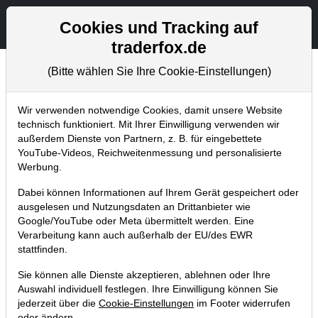
Aktien- und Artikelsuche
Seite
Cookies und Tracking auf
traderfox.de
(Bitte wählen Sie Ihre Cookie-Einstellungen)
Chartanalysen
Home
Blog
Chartanalysen
Wir verwenden notwendige Cookies, damit unsere Website
technisch funktioniert. Mit Ihrer Einwilligung verwenden wir
außerdem Dienste von Partnern, z. B. für eingebettete
Chartanalyse Xiaomi:
YouTube-Videos, Reichweitenmessung und personalisierte
Befreiungsschlag und Turnaround
Werbung.
dank Hammer-News!
Dabei können Informationen auf Ihrem Gerät gespeichert oder
ausgelesen und Nutzungsdaten an Drittanbieter wie
20.10.2021 um 06:59 Uhr
|
P. Uhlschmied
Google/YouTube oder Meta übermittelt werden. Eine
Verarbeitung kann auch außerhalb der EU/des EWR
stattfinden.
Sie können alle Dienste akzeptieren, ablehnen oder Ihre
Auswahl individuell festlegen. Ihre Einwilligung können Sie
jederzeit über die
Cookie-Einstellungen
im Footer widerrufen
oder ändern.