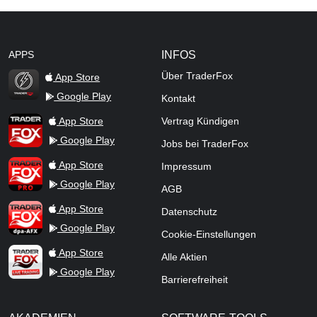
APPS
INFOS
Über TraderFox
App Store
Google Play
Kontakt
TraderFox Flash
TraderFox App
App Store
Vertrag Kündigen
Google Play
Jobs bei TraderFox
TraderFox Pro
App Store
Impressum
Google Play
AGB
TraderFox dpa-AFX ProFeed
App Store
Datenschutz
Google Play
Cookie-Einstellungen
TraderFox Live Trading
App Store
Alle Aktien
Google Play
Barrierefreiheit