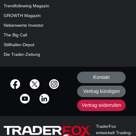
Trendfollowing Magazin
GROWTH
Magazin
Nebenwerte Investor
The Big Call
Stillhalter-Depot
Die Trader-Zeitung
Kontakt
offizielle Social Media-Accounts
Vertrag kündigen
Vertrag widerrufen
TraderFox
entwickelt Trading-