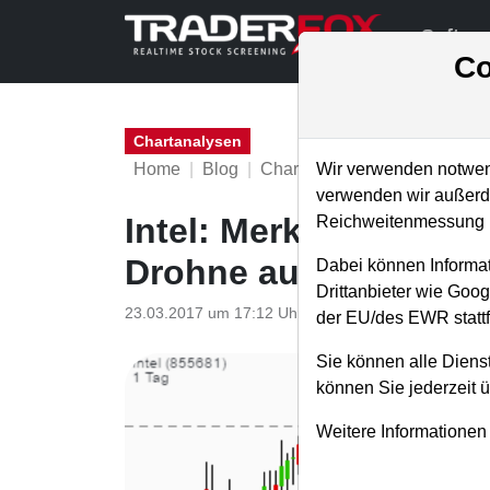
Softwa
Co
Chartanalysen
Home
Blog
Chartanalysen
Wir verwenden notwend
verwenden wir außerde
Intel: Merkel und Ab
Reichweitenmessung u
Drohne auf der CeBIT
Dabei können Informat
Drittanbieter wie Goo
23.03.2017 um 17:12 Uhr
|
TraderFox GmbH
der EU/des EWR stattf
Sie können alle Dienst
können Sie jederzeit 
Weitere Informationen