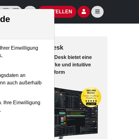
izielle Social Media-Accounts
Aktien- und Artikelsuche öffnen
Seitennavigation öf
BESTELLEN
.de
Trading-Desk
Ihrer Einwilligung
s,
Das Trading-
Desk bie­tet eine
leis­tungs­star­ke und in­tui­tive
Han­dels­platt­form
ngsdaten an
kann auch außerhalb
. Ihre Einwilligung
.