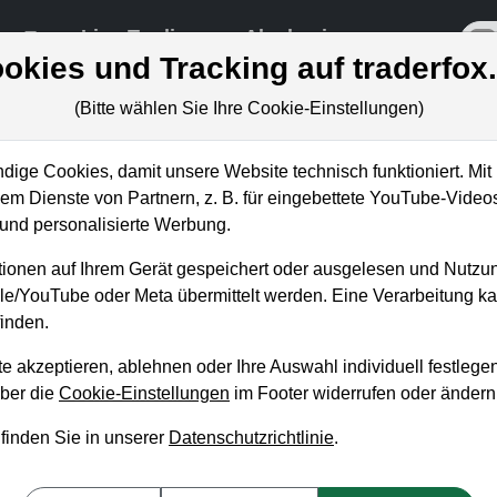
re
Live-Trading
Akademie
off
okies und Tracking auf traderfox
(Bitte wählen Sie Ihre Cookie-Einstellungen)
ige Cookies, damit unsere Website technisch funktioniert. Mit 
m Dienste von Partnern, z. B. für eingebettete YouTube-Video
e bestaunen die neue Super-
nd personalisierte Werbung.
ionen auf Ihrem Gerät gespeichert oder ausgelesen und Nutzu
gle/YouTube oder Meta übermittelt werden. Eine Verarbeitung 
inden.
e akzeptieren, ablehnen oder Ihre Auswahl individuell festlegen
über die
Cookie-Einstellungen
im Footer widerrufen oder ändern
 finden Sie in unserer
Datenschutzrichtlinie
.