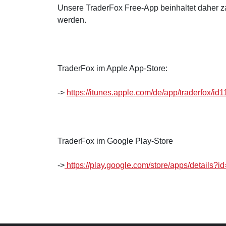
Unsere TraderFox Free-App beinhaltet daher za
werden.
TraderFox im Apple App-Store:
->
https://itunes.apple.com/de/app/traderfox/
TraderFox im Google Play-Store
->
https://play.google.com/store/apps/details?i