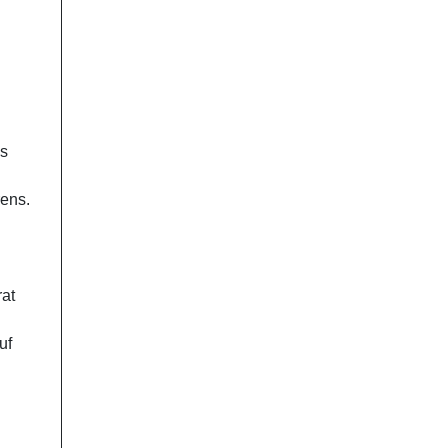
as
rens.
rat
uf