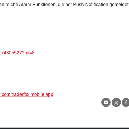
hlreiche Alarm-Funktionen, die per Push-Notification gemeldet
id1174805527?mt=8
d=com.traderfox.mobile.app