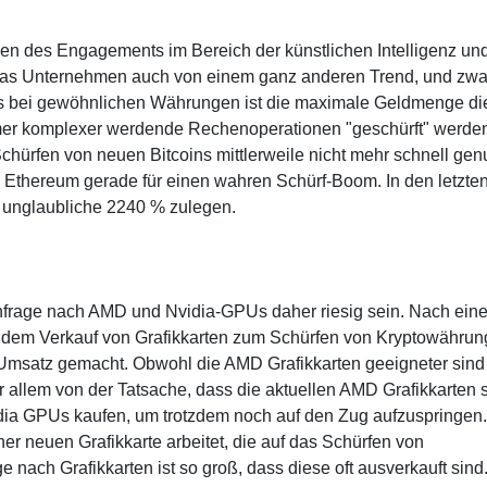
egen des Engagements im Bereich der künstlichen Intelligenz un
 das Unternehmen auch von einem ganz anderen Trend, und zwa
s bei gewöhnlichen Währungen ist die maximale Geldmenge di
er komplexer werdende Rechenoperationen "geschürft" werde
chürfen von neuen Bitcoins mittlerweile nicht mehr schnell gen
 Ethereum gerade für einen wahren Schürf-Boom. In den letzte
m unglaubliche 2240 % zulegen.
chfrage nach AMD und Nvidia-GPUs daher riesig sein. Nach eine
t dem Verkauf von Grafikkarten zum Schürfen von Kryptowähru
n Umsatz gemacht. Obwohl die AMD Grafikkarten geeigneter sind 
or allem von der Tatsache, dass die aktuellen AMD Grafikkarten 
idia GPUs kaufen, um trotzdem noch auf den Zug aufzuspringen
ner neuen Grafikkarte arbeitet, die auf das Schürfen von
e nach Grafikkarten ist so groß, dass diese oft ausverkauft sind