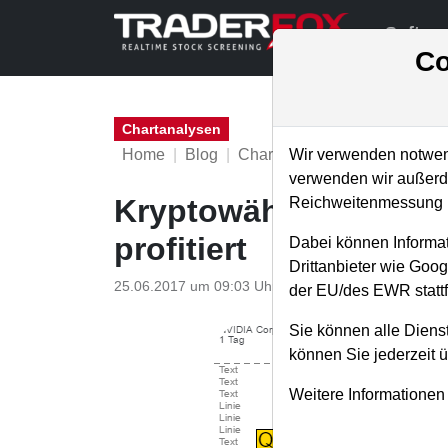
Softwa
Co
Chartanalysen
Home
Blog
Chartanalysen
Wir verwenden notwend
verwenden wir außerde
Kryptowährungen sind
Reichweitenmessung u
profitiert
Dabei können Informat
Drittanbieter wie Goo
25.06.2017 um 09:03 Uhr
|
T. Reich
der EU/des EWR stattf
Sie können alle Dienst
können Sie jederzeit 
Weitere Informationen