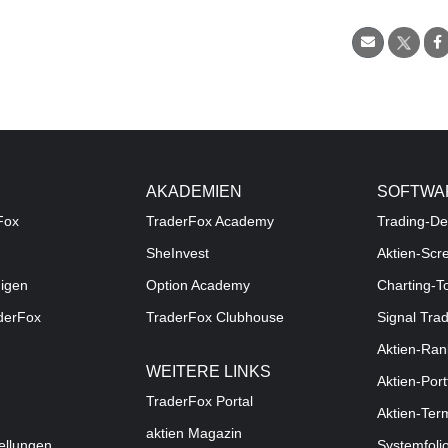
AKADEMIEN
SOFTWA
Fox
TraderFox Academy
Trading-De
SheInvest
Aktien-Scr
digen
Option Academy
Charting-T
aderFox
TraderFox Clubhouse
Signal Tra
Aktien-Ran
WEITERE LINKS
Aktien-Port
TraderFox Portal
Aktien-Ter
aktien Magazin
ellungen
Systemfoli