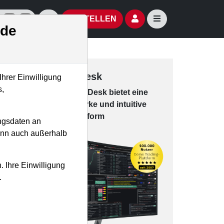
izielle Social Media-Accounts
Aktien- und Artikelsuche öffnen
Seitennavigation öf
BESTELLEN
.de
Trading-Desk
Ihrer Einwilligung
s,
Das Trading-
Desk bie­tet eine
leis­tungs­star­ke und in­tui­tive
Han­dels­platt­form
ngsdaten an
kann auch außerhalb
. Ihre Einwilligung
.