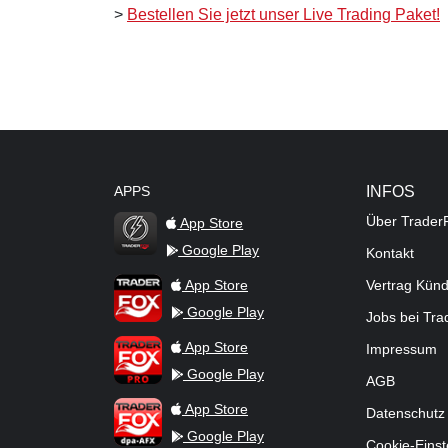
>
Bestellen Sie jetzt unser Live Trading Paket!
APPS
INFOS
Über Trader
App Store
Google Play
Kontakt
TraderFox Flash
TraderFox App
App Store
Vertrag Kün
Google Play
Jobs bei Tr
TraderFox Pro
App Store
Impressum
Google Play
AGB
TraderFox dpa-AFX ProFeed
App Store
Datenschutz
Google Play
Cookie-Einst