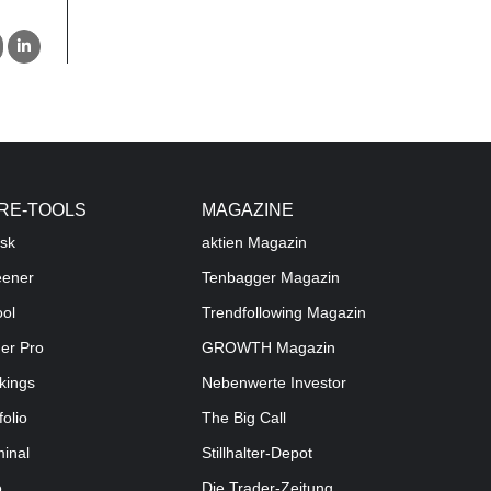
RE-TOOLS
MAGAZINE
sk
aktien
Magazin
eener
Tenbagger Magazin
ool
Trendfollowing Magazin
der Pro
GROWTH
Magazin
kings
Nebenwerte Investor
folio
The Big Call
minal
Stillhalter-Depot
o
Die Trader-Zeitung