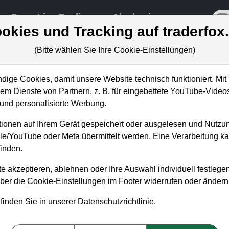
re
Live-Trading
Akademie
off
okies und Tracking auf traderfox
(Bitte wählen Sie Ihre Cookie-Einstellungen)
ige Cookies, damit unsere Website technisch funktioniert. Mit 
m Dienste von Partnern, z. B. für eingebettete YouTube-Video
 beliebt wie nie – Nvidia
nd personalisierte Werbung.
ionen auf Ihrem Gerät gespeichert oder ausgelesen und Nutzu
gle/YouTube oder Meta übermittelt werden. Eine Verarbeitung 
inden.
e akzeptieren, ablehnen oder Ihre Auswahl individuell festlegen
über die
Cookie-Einstellungen
im Footer widerrufen oder ändern
 finden Sie in unserer
Datenschutzrichtlinie
.