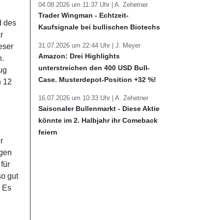
04.08.2026 um 11:37 Uhr |
A. Zehetner
Trader Wingman - Echtzeit-
d des
Kaufsignale bei bullischen Biotechs
r
31.07.2026 um 22:44 Uhr |
J. Meyer
eser
Amazon: Drei Highlights
n.
unterstreichen den 400 USD Bull-
ug
Case. Musterdepot-Position +32 %!
n 12
16.07.2026 um 10:33 Uhr |
A. Zehetner
Saisonaler Bullenmarkt - Diese Aktie
könnte im 2. Halbjahr ihr Comeback
feiern
r
ngen
für
so gut
. Es
.