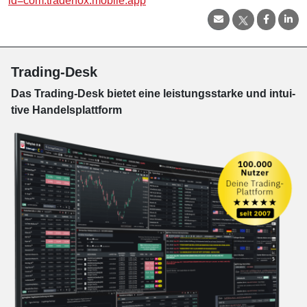
id=com.traderfox.mobile.app
Trading-Desk
Das Trading-
Desk bie­tet eine leis­tungs­star­ke und in­tui­
tive Han­dels­platt­form