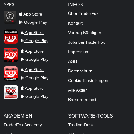
APPS
INFOS
Über TraderFox
App Store
Google Play
Kontakt
TraderFox Flash
TraderFox App
App Store
Vertrag Kündigen
Google Play
Jobs bei TraderFox
TraderFox Pro
App Store
Impressum
Google Play
AGB
TraderFox dpa-AFX ProFeed
App Store
Datenschutz
Google Play
Cookie-Einstellungen
TraderFox Live Trading
App Store
Alle Aktien
Google Play
Barrierefreiheit
AKADEMIEN
SOFTWARE-TOOLS
TraderFox Academy
Trading-Desk