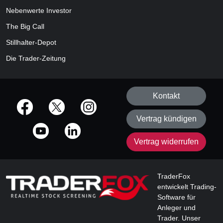
Nebenwerte Investor
The Big Call
Stillhalter-Depot
Die Trader-Zeitung
Kontakt
offizielle Social Media-Accounts
Vertrag kündigen
Vertrag widerrufen
TraderFox
entwickelt Trading-
Software für
Anleger und
Trader. Unser