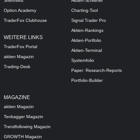
SheInvest
Aktien-Screener
Option Academy
Charting-Tool
TraderFox Clubhouse
Signal Trader Pro
Aktien-Rankings
WEITERE LINKS
Aktien-Portfolio
TraderFox Portal
Aktien-Terminal
aktien Magazin
Systemfolio
Trading-Desk
Paper: Research-Reports
Portfolio-Builder
MAGAZINE
aktien
Magazin
Tenbagger Magazin
Trendfollowing Magazin
GROWTH
Magazin