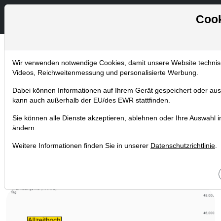
Cook
Wir verwenden notwendige Cookies, damit unsere Website technisch
Chartanalysen
Videos, Reichweitenmessung und personalisierte Werbung.
Home
Blog
Chartanalysen
Dabei können Informationen auf Ihrem Gerät gespeichert oder aus
Wird PayPal den Kampf mit
kann auch außerhalb der EU/des EWR stattfinden.
den großen Playern
Sie können alle Dienste akzeptieren, ablehnen oder Ihre Auswahl ind
ändern.
gewinnen?
Weitere Informationen finden Sie in unserer
Datenschutzrichtlinie
.
28.03.2017 um 10:45 Uhr
|
TraderFox GmbH