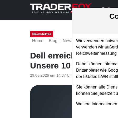
Softwa
Co
Newsletter
Home
Blog
Newsletter
Weekly Briefing
Wir verwenden notwend
verwenden wir außerde
Dell erreicht +300 % 
Reichweitenmessung u
Unsere 10 Screening-
Dabei können Informat
Drittanbieter wie Goo
23.05.2026 um 14:37 Uhr
|
S. Betschinger
der EU/des EWR stattf
Sie können alle Dienst
können Sie jederzeit 
Weitere Informationen