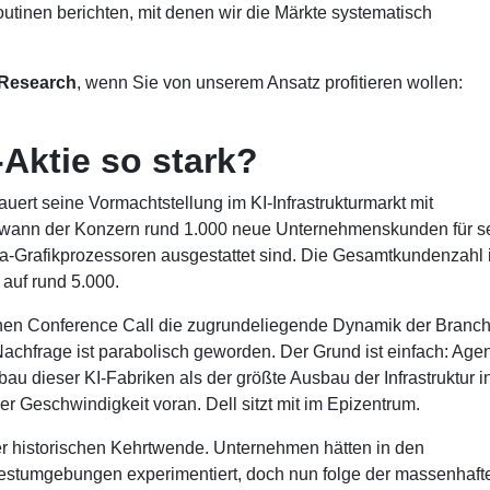
tinen berichten, mit denen wir die Märkte systematisch
-Research
, wenn Sie von unserem Ansatz profitieren wollen:
-Aktie so stark?
ert seine Vormachtstellung im KI-Infrastrukturmarkt mit
gewann der Konzern rund 1.000 neue Unternehmenskunden für s
dia-Grafikprozessoren ausgestattet sind. Die Gesamtkundenzahl 
auf rund 5.000.
nen Conference Call die zugrundeliegende Dynamik der Branch
chfrage ist parabolisch geworden. Der Grund ist einfach: Agen
au dieser KI-Fabriken als der größte Ausbau der Infrastruktur i
r Geschwindigkeit voran. Dell sitzt mit im Epizentrum.
er historischen Kehrtwende. Unternehmen hätten in den
Testumgebungen experimentiert, doch nun folge der massenhaft