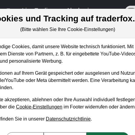
re
Live-Trading
Akademie
off
okies und Tracking auf traderfox
(Bitte wählen Sie Ihre Cookie-Einstellungen)
ige Cookies, damit unsere Website technisch funktioniert. Mit 
m Dienste von Partnern, z. B. für eingebettete YouTube-Video
im TraderFox Trading-Depot.
nd personalisierte Werbung.
Routinen.
ionen auf Ihrem Gerät gespeichert oder ausgelesen und Nutzu
gle/YouTube oder Meta übermittelt werden. Eine Verarbeitung 
inden.
e akzeptieren, ablehnen oder Ihre Auswahl individuell festlegen
über die
Cookie-Einstellungen
im Footer widerrufen oder ändern
 finden Sie in unserer
Datenschutzrichtlinie
.