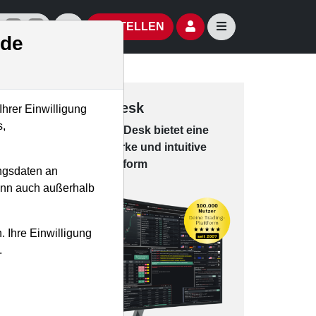
izielle Social Media-Accounts
Aktien- und Artikelsuche öffnen
Seitennavigation öf
BESTELLEN
.de
Trading-Desk
Ihrer Einwilligung
s,
Das Trading-
Desk bie­tet eine
leis­tungs­star­ke und in­tui­tive
Han­dels­platt­form
ngsdaten an
kann auch außerhalb
. Ihre Einwilligung
.