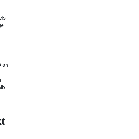
els
ge
D an
.
r
alb
t