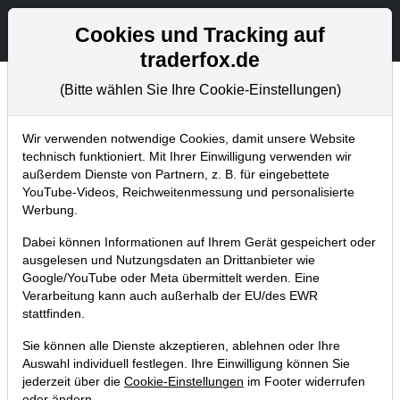
Aktien- und Artikelsuche
Seite
Cookies und Tracking auf
traderfox.de
(Bitte wählen Sie Ihre Cookie-Einstellungen)
Newsletter
Home
Blog
Newsletter
Weekly Briefing
Wir verwenden notwendige Cookies, damit unsere Website
technisch funktioniert. Mit Ihrer Einwilligung verwenden wir
außerdem Dienste von Partnern, z. B. für eingebettete
Diese 3 Dividenden-Aktien sind in
YouTube-Videos, Reichweitenmessung und personalisierte
meinem privaten Depot am
Werbung.
höchsten gewichtet
Dabei können Informationen auf Ihrem Gerät gespeichert oder
ausgelesen und Nutzungsdaten an Drittanbieter wie
18.06.2025 um 14:21 Uhr
|
S. Betschinger
Google/YouTube oder Meta übermittelt werden. Eine
Verarbeitung kann auch außerhalb der EU/des EWR
stattfinden.
Sie können alle Dienste akzeptieren, ablehnen oder Ihre
Auswahl individuell festlegen. Ihre Einwilligung können Sie
jederzeit über die
Cookie-Einstellungen
im Footer widerrufen
oder ändern.