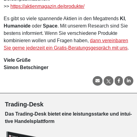
>>
https://aktienmagazin.de/produkte/
Es gibt so viele spannende Aktien in den Megatrends
KI
,
Humanoide
oder
Space
. Mit unserem Research sind Sie
bestens informiert. Wenn Sie verschiedene Produkte
kombinieren wollen und Fragen haben,
dann vereinbaren
Sie gerne jederzeit ein Gratis-Beratungsgespräch mit uns
.
Viele Grüße
Simon Betschinger
Trading-Desk
Das Trading-
Desk bie­tet eine leis­tungs­star­ke und in­tui­
tive Han­dels­platt­form