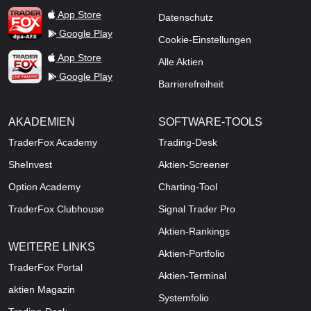
TraderFox dpa-AFX ProFeed
App Store
Datenschutz
Google Play
Cookie-Einstellungen
TraderFox Live Trading
App Store
Alle Aktien
Google Play
Barrierefreiheit
AKADEMIEN
SOFTWARE-TOOLS
TraderFox Academy
Trading-Desk
SheInvest
Aktien-Screener
Option Academy
Charting-Tool
TraderFox Clubhouse
Signal Trader Pro
Aktien-Rankings
WEITERE LINKS
Aktien-Portfolio
TraderFox Portal
Aktien-Terminal
aktien Magazin
Systemfolio