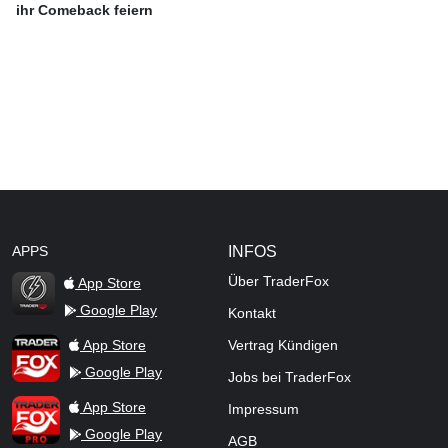
ihr Comeback feiern
APPS
INFOS
Über TraderFox
App Store
Google Play
Kontakt
TraderFox Flash
TraderFox App
App Store
Vertrag Kündigen
Google Play
Jobs bei TraderFox
TraderFox Pro
App Store
Impressum
Google Play
AGB