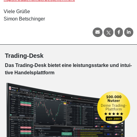
Viele Grüße
Simon Betschinger
Trading-Desk
Das Trading-
Desk bie­tet eine leis­tungs­star­ke und in­tui­
tive Han­dels­platt­form