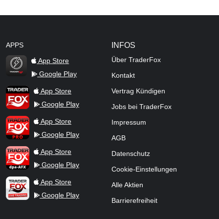
APPS
INFOS
Über TraderFox
App Store
Google Play
Kontakt
TraderFox Flash
TraderFox App
App Store
Vertrag Kündigen
Google Play
Jobs bei TraderFox
TraderFox Pro
App Store
Impressum
Google Play
AGB
TraderFox dpa-AFX ProFeed
App Store
Datenschutz
Google Play
Cookie-Einstellungen
TraderFox Live Trading
App Store
Alle Aktien
Google Play
Barrierefreiheit