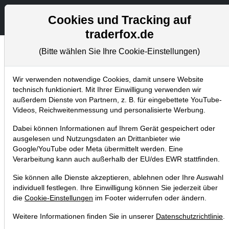
Aktien- und Artikelsuc
Se
Cookies und Tracking auf
traderfox.de
(Bitte wählen Sie Ihre Cookie-Einstellungen)
Newsletter
Home
Blog
Newsletter
Weekly Briefing
Wir verwenden notwendige Cookies, damit unsere Website
technisch funktioniert. Mit Ihrer Einwilligung verwenden wir
außerdem Dienste von Partnern, z. B. für eingebettete YouTube-
NEO-DARVAS-Depot mit erneuter
Videos, Reichweitenmessung und personalisierte Werbung.
Vervierfachung. TraderFox startet
Dabei können Informationen auf Ihrem Gerät gespeichert oder
tägliche Kommentierung!
ausgelesen und Nutzungsdaten an Drittanbieter wie
Google/YouTube oder Meta übermittelt werden. Eine
20.06.2026 um 20:58 Uhr
|
S. Betschinger
Verarbeitung kann auch außerhalb der EU/des EWR stattfinden.
Sie können alle Dienste akzeptieren, ablehnen oder Ihre Auswahl
individuell festlegen. Ihre Einwilligung können Sie jederzeit über
die
Cookie-Einstellungen
im Footer widerrufen oder ändern.
Weitere Informationen finden Sie in unserer
Datenschutzrichtlinie
.