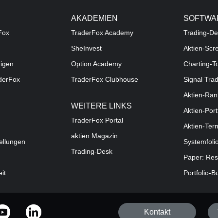
AKADEMIEN
SOFTWA
Fox
TraderFox Academy
Trading-De
SheInvest
Aktien-Scr
digen
Option Academy
Charting-T
aderFox
TraderFox Clubhouse
Signal Tra
Aktien-Ran
WEITERE LINKS
Aktien-Port
TraderFox Portal
Aktien-Ter
aktien Magazin
ellungen
Systemfoli
Trading-Desk
Paper: Res
eit
Portfolio-B
Kontakt