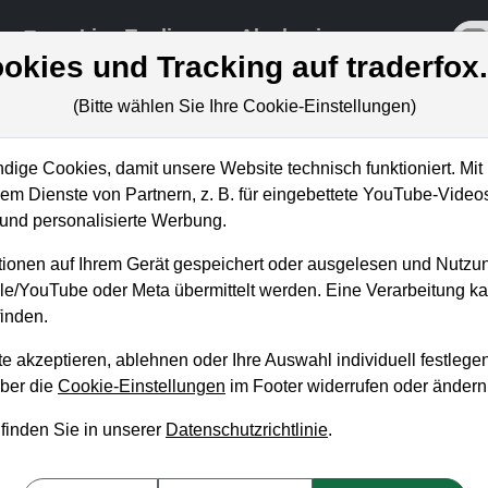
re
Live-Trading
Akademie
off
okies und Tracking auf traderfox
(Bitte wählen Sie Ihre Cookie-Einstellungen)
ige Cookies, damit unsere Website technisch funktioniert. Mit 
m Dienste von Partnern, z. B. für eingebettete YouTube-Video
nd personalisierte Werbung.
ox Academy startet am
ionen auf Ihrem Gerät gespeichert oder ausgelesen und Nutzu
gle/YouTube oder Meta übermittelt werden. Eine Verarbeitung 
inden.
e akzeptieren, ablehnen oder Ihre Auswahl individuell festlegen
über die
Cookie-Einstellungen
im Footer widerrufen oder ändern
 finden Sie in unserer
Datenschutzrichtlinie
.