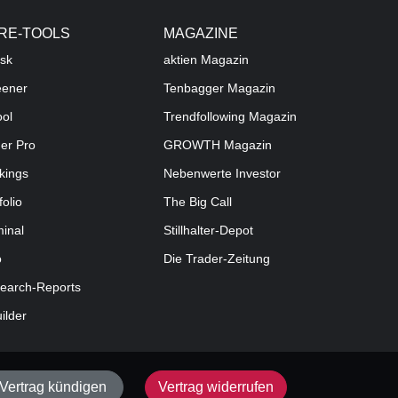
RE-TOOLS
MAGAZINE
sk
aktien
Magazin
eener
Tenbagger Magazin
ool
Trendfollowing Magazin
der Pro
GROWTH
Magazin
kings
Nebenwerte Investor
folio
The Big Call
minal
Stillhalter-Depot
o
Die Trader-Zeitung
earch-Reports
uilder
Vertrag kündigen
Vertrag widerrufen