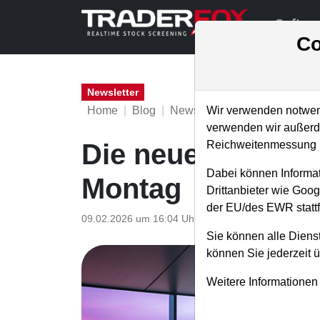
Softwa
Co
Newsletter
Home
Blog
Newsletter
Weekly Briefing
Wir verwenden notwend
verwenden wir außerde
Reichweitenmessung u
Die neue TraderF
Dabei können Informat
Montag
Drittanbieter wie Goo
der EU/des EWR stattf
09.02.2026 um 16:04 Uhr
|
S. Betschinger
Sie können alle Dienst
können Sie jederzeit 
Weitere Informationen