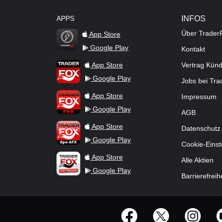
APPS
INFOS
Über Trader
App Store
Google Play
Kontakt
TraderFox Flash
TraderFox App
App Store
Vertrag Kün
Google Play
Jobs bei Tr
TraderFox Pro
App Store
Impressum
Google Play
AGB
TraderFox dpa-AFX ProFeed
App Store
Datenschutz
Google Play
Cookie-Einst
TraderFox Live Trading
App Store
Alle Aktien
Google Play
Barrierefreih
offizielle Social Media-Accounts