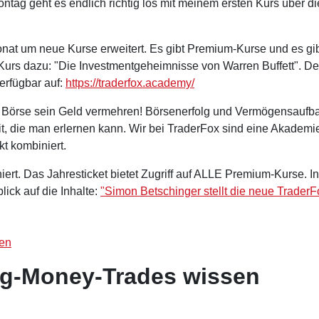
tag geht es endlich richtig los mit meinem ersten Kurs über di
at um neue Kurse erweitert. Es gibt Premium-Kurse und es gi
-Kurs dazu: "Die Investmentgeheimnisse von Warren Buffett". De
verfügbar auf:
https://traderfox.academy/
r Börse sein Geld vermehren! Börsenerfolg und Vermögensaufb
t, die man erlernen kann. Wir bei TraderFox sind eine Akademie
t kombiniert.
rt. Das Jahresticket bietet Zugriff auf ALLE Premium-Kurse. In
ck auf die Inhalte:
"
Simon Betschinger stellt die neue TraderF
hen
Big-Money-Trades wissen