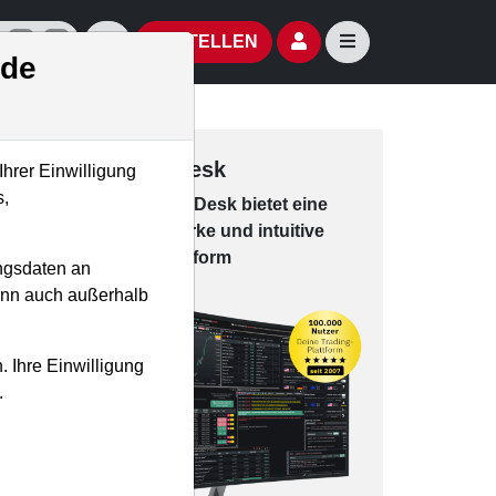
izielle Social Media-Accounts
Aktien- und Artikelsuche öffnen
Seitennavigation öf
BESTELLEN
.de
Trading-Desk
Ihrer Einwilligung
s,
Das Trading-
Desk bie­tet eine
leis­tungs­star­ke und in­tui­tive
Han­dels­platt­form
ngsdaten an
kann auch außerhalb
. Ihre Einwilligung
.