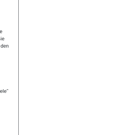
ie
ie
 den
ele"