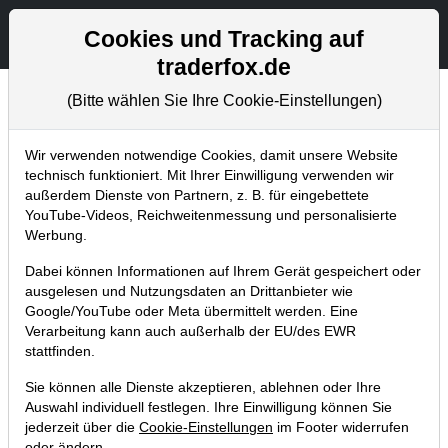
Aktien- und Artikelsuche
Seite
Cookies und Tracking auf
traderfox.de
(Bitte wählen Sie Ihre Cookie-Einstellungen)
Newsletter
Home
Blog
Newsletter
Weekly Briefing
Wir verwenden notwendige Cookies, damit unsere Website
technisch funktioniert. Mit Ihrer Einwilligung verwenden wir
außerdem Dienste von Partnern, z. B. für eingebettete
TraderFox integriert KI-
YouTube-Videos, Reichweitenmessung und personalisierte
Agenten in das Trading-Desk
Werbung.
Dabei können Informationen auf Ihrem Gerät gespeichert oder
01.07.2026 um 20:19 Uhr
|
S. Betschinger
ausgelesen und Nutzungsdaten an Drittanbieter wie
Google/YouTube oder Meta übermittelt werden. Eine
Verarbeitung kann auch außerhalb der EU/des EWR
stattfinden.
Sie können alle Dienste akzeptieren, ablehnen oder Ihre
Auswahl individuell festlegen. Ihre Einwilligung können Sie
jederzeit über die
Cookie-Einstellungen
im Footer widerrufen
oder ändern.