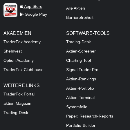
TraderFox Live Trading
App Store
Alle Aktien
Google Play
Barrierefreiheit
AKADEMIEN
SOFTWARE-TOOLS
TraderFox Academy
Trading-Desk
SheInvest
Aktien-Screener
Option Academy
Charting-Tool
TraderFox Clubhouse
Signal Trader Pro
Aktien-Rankings
WEITERE LINKS
Aktien-Portfolio
TraderFox Portal
Aktien-Terminal
aktien Magazin
Systemfolio
Trading-Desk
Paper: Research-Reports
Portfolio-Builder