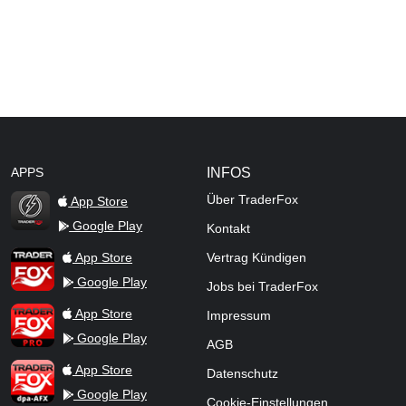
APPS
INFOS
Über TraderFox
App Store
Google Play
Kontakt
TraderFox Flash
TraderFox App
App Store
Vertrag Kündigen
Google Play
Jobs bei TraderFox
TraderFox Pro
App Store
Impressum
Google Play
AGB
TraderFox dpa-AFX ProFeed
App Store
Datenschutz
Google Play
Cookie-Einstellungen