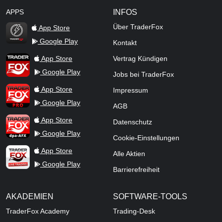
APPS
INFOS
Über TraderFox
App Store
Google Play
Kontakt
TraderFox Flash
TraderFox App
App Store
Vertrag Kündigen
Google Play
Jobs bei TraderFox
TraderFox Pro
App Store
Impressum
Google Play
AGB
TraderFox dpa-AFX ProFeed
App Store
Datenschutz
Google Play
Cookie-Einstellungen
TraderFox Live Trading
App Store
Alle Aktien
Google Play
Barrierefreiheit
AKADEMIEN
SOFTWARE-TOOLS
TraderFox Academy
Trading-Desk