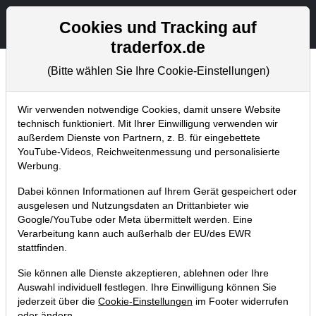
Aktien- und Artikelsuche
Seite
Cookies und Tracking auf
traderfox.de
(Bitte wählen Sie Ihre Cookie-Einstellungen)
Newsletter
Home
Blog
Newsletter
Weekly Briefing
Wir verwenden notwendige Cookies, damit unsere Website
technisch funktioniert. Mit Ihrer Einwilligung verwenden wir
außerdem Dienste von Partnern, z. B. für eingebettete
TraderFox startet 100.000-€-Depot
YouTube-Videos, Reichweitenmessung und personalisierte
zum Thema „Rohstoffsicherung“
Werbung.
19.10.2025 um 11:50 Uhr
|
S. Betschinger
Dabei können Informationen auf Ihrem Gerät gespeichert oder
ausgelesen und Nutzungsdaten an Drittanbieter wie
Google/YouTube oder Meta übermittelt werden. Eine
Verarbeitung kann auch außerhalb der EU/des EWR
stattfinden.
Sie können alle Dienste akzeptieren, ablehnen oder Ihre
Auswahl individuell festlegen. Ihre Einwilligung können Sie
jederzeit über die
Cookie-Einstellungen
im Footer widerrufen
oder ändern.