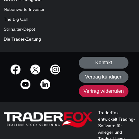
Nebenwerte Investor
The Big Call
Stillhalter-Depot
Die Trader-Zeitung
Kontakt
offizielle Social Media-Accounts
Vertrag kündigen
Vertrag widerrufen
TraderFox
entwickelt Trading-
Software für
Anleger und
Trader. Unser