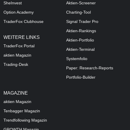
SheInvest
Aktien-Screener
Option Academy
Charting-Tool
TraderFox Clubhouse
Signal Trader Pro
Aktien-Rankings
WEITERE LINKS
Aktien-Portfolio
TraderFox Portal
Aktien-Terminal
aktien Magazin
Systemfolio
Trading-Desk
Paper: Research-Reports
Portfolio-Builder
MAGAZINE
aktien
Magazin
Tenbagger Magazin
Trendfollowing Magazin
GROWTH
Magazin