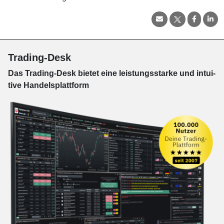
Trading-Desk
Das Trading-
Desk bie­tet eine leis­tungs­star­ke und in­tui­
tive Han­dels­platt­form