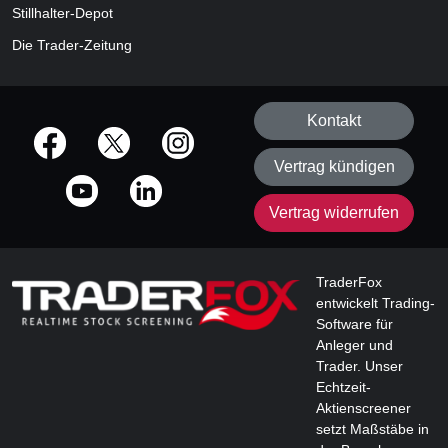
Stillhalter-Depot
Die Trader-Zeitung
Kontakt
offizielle Social Media-Accounts
Vertrag kündigen
Vertrag widerrufen
TraderFox
entwickelt Trading-
Software für
Anleger und
Trader. Unser
Echtzeit-
Aktienscreener
setzt Maßstäbe in