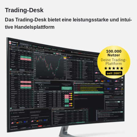
Trading-Desk
Das Trading-
Desk bie­tet eine leis­tungs­star­ke und in­tui­
tive Han­dels­platt­form