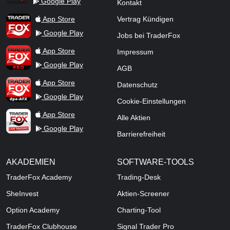
Google Play
Kontakt
TraderFox Flash
TraderFox App
App Store
Vertrag Kündigen
Google Play
Jobs bei TraderFox
TraderFox Pro
App Store
Impressum
Google Play
AGB
TraderFox dpa-AFX ProFeed
App Store
Datenschutz
Google Play
Cookie-Einstellungen
TraderFox Live Trading
App Store
Alle Aktien
Google Play
Barrierefreiheit
AKADEMIEN
SOFTWARE-TOOLS
TraderFox Academy
Trading-Desk
SheInvest
Aktien-Screener
Option Academy
Charting-Tool
TraderFox Clubhouse
Signal Trader Pro