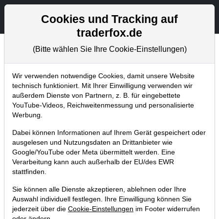
Aktien- und Artikelsuche
Seite
Cookies und Tracking auf
traderfox.de
(Bitte wählen Sie Ihre Cookie-Einstellungen)
Newsletter
Home
Blog
Newsletter
Weekly Briefing
Wir verwenden notwendige Cookies, damit unsere Website
technisch funktioniert. Mit Ihrer Einwilligung verwenden wir
außerdem Dienste von Partnern, z. B. für eingebettete
TraderFox Trading-Depot: +185 %
YouTube-Videos, Reichweitenmessung und personalisierte
bei 2G Energy. Datacenter-Auftrag
Werbung.
beflügelt.
Dabei können Informationen auf Ihrem Gerät gespeichert oder
ausgelesen und Nutzungsdaten an Drittanbieter wie
27.05.2026 um 17:14 Uhr
|
S. Betschinger
Google/YouTube oder Meta übermittelt werden. Eine
Verarbeitung kann auch außerhalb der EU/des EWR
stattfinden.
Sie können alle Dienste akzeptieren, ablehnen oder Ihre
Auswahl individuell festlegen. Ihre Einwilligung können Sie
jederzeit über die
Cookie-Einstellungen
im Footer widerrufen
oder ändern.