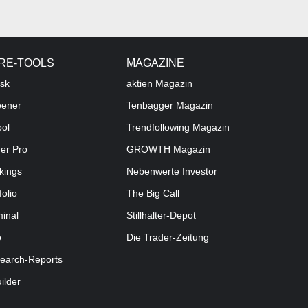
RE-TOOLS
MAGAZINE
sk
aktien
Magazin
eener
Tenbagger Magazin
ool
Trendfollowing Magazin
der Pro
GROWTH
Magazin
kings
Nebenwerte Investor
folio
The Big Call
minal
Stillhalter-Depot
o
Die Trader-Zeitung
earch-Reports
uilder