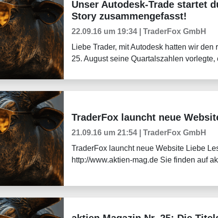
Unser Autodesk-Trade startet 
Tradingerfolge
Story zusammengefasst!
22.09.16 um 19:34 | TraderFox GmbH
Liebe Trader, mit Autodesk hatten wir den
25. August seine Quartalszahlen vorlegte, 
TraderFox launcht neue Websit
Aktuelles
21.09.16 um 21:54 | TraderFox GmbH
TraderFox launcht neue Website Liebe Les
http://www.aktien-mag.de Sie finden auf akt
aktien Magazin Nr. 25: Die Tite
Börsenmagazine