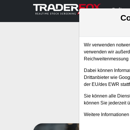
Softwa
Co
Wir verwenden notwend
verwenden wir außerde
Reichweitenmessung u
Abonniere jetzt
Dabei können Informat
neuen
Drittanbieter wie Goo
der EU/des EWR stattf
Sie können alle Dienst
können Sie jederzeit 
Alle 
Weitere Informationen