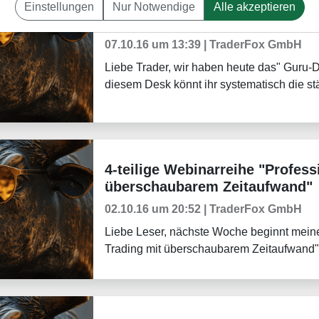
Einstellungen
Nur Notwendige
Alle akzeptieren
TraderFox veröffentlicht Guru-
Aktuelles
07.10.16 um 13:39 | TraderFox GmbH
Liebe Trader, wir haben heute das" Guru-De
diesem Desk könnt ihr systematisch die st
4-teilige Webinarreihe "Profess
Aktuelles
überschaubarem Zeitaufwand"
02.10.16 um 20:52 | TraderFox GmbH
Liebe Leser, nächste Woche beginnt meine 
Trading mit überschaubarem Zeitaufwand", d