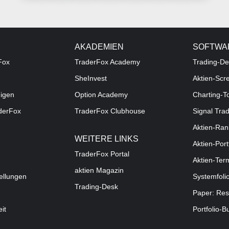
AKADEMIEN
SOFTWA
Fox
TraderFox Academy
Trading-De
SheInvest
Aktien-Scr
digen
Option Academy
Charting-T
aderFox
TraderFox Clubhouse
Signal Tra
Aktien-Ran
WEITERE LINKS
Aktien-Port
TraderFox Portal
Aktien-Ter
aktien Magazin
ellungen
Systemfoli
Trading-Desk
Paper: Res
eit
Portfolio-B