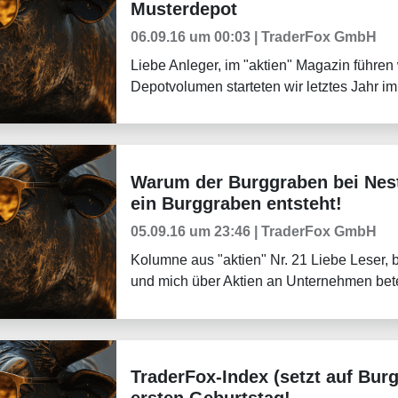
Musterdepot
06.09.16 um 00:03 | TraderFox GmbH
Liebe Anleger, im "aktien" Magazin führen
Depotvolumen starteten wir letztes Jahr i
Warum der Burggraben bei Nestl
Börsenmagazine
ein Burggraben entsteht!
05.09.16 um 23:46 | TraderFox GmbH
Kolumne aus "aktien" Nr. 21 Liebe Leser, be
und mich über Aktien an Unternehmen betei
TraderFox-Index (setzt auf Bur
Aktuelles