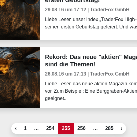
ersten Geburtstag!
29.08.16 um 17:12 | TraderFox GmbH
Liebe Leser, unser Index „TraderFox High-
seinen ersten Geburtstag gefeiert. Und was 
Rekord: Das neue "aktien" Mag
Börsenmagazine
sind die Themen!
26.08.16 um 17:13 | TraderFox GmbH
Liebe Leser, das neue aktien Magazin komm
vor. Zum Beispiel: Eine Burggraben-Aktie
geeignet...
‹
1
…
254
255
256
…
285
›