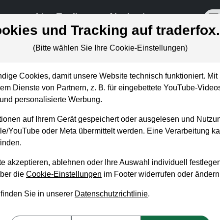
re
Live-Trading
Akademie
off
okies und Tracking auf traderfox
(Bitte wählen Sie Ihre Cookie-Einstellungen)
ige Cookies, damit unsere Website technisch funktioniert. Mit 
Blog
m Dienste von Partnern, z. B. für eingebettete YouTube-Video
nd personalisierte Werbung.
 unseren wöchentlichen kostenlosen Newsletter, um 
ionen auf Ihrem Gerät gespeichert oder ausgelesen und Nutzu
 Aktienanalysen oder Weiterentwicklungen zu verp
gle/YouTube oder Meta übermittelt werden. Eine Verarbeitung 
inden.
NEWSLETTER ABONNIEREN
e akzeptieren, ablehnen oder Ihre Auswahl individuell festlegen
über die
Cookie-Einstellungen
im Footer widerrufen oder ändern
Artikel
Aktuelles
Weekly Briefing
Trader-Blog
Tradingerfolge
W
 finden Sie in unserer
Datenschutzrichtlinie
.