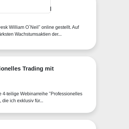
Desk William O'Neil
sk William O`Neil" online gestellt. Auf
ärksten Wachstumsaktien der...
ionelles Trading mit
4-teilige Webinarreihe "Professionelles
ie ich exklusiv für...