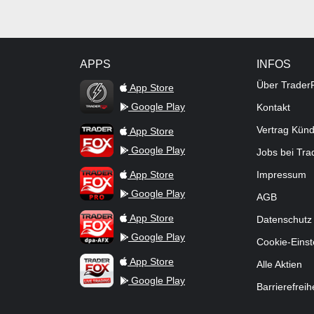
APPS
INFOS
TraderFox Flash
Über Trader
App Store
Google Play
Kontakt
TraderFox App
Vertrag Kün
App Store
Google Play
Jobs bei Tr
TraderFox Pro
App Store
Impressum
Google Play
AGB
TraderFox dpa-AFX ProFeed
App Store
Datenschutz
Google Play
Cookie-Einst
TraderFox Live Trading
App Store
Alle Aktien
Google Play
Barrierefreih