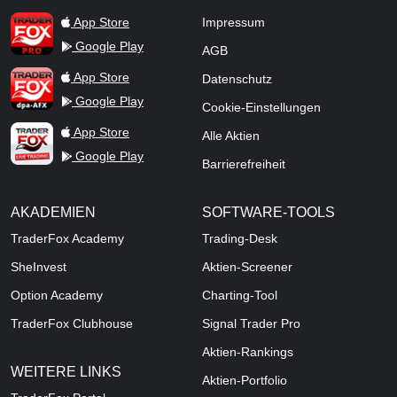
TraderFox Pro
App Store
Impressum
Google Play
AGB
TraderFox dpa-AFX ProFeed
App Store
Datenschutz
Google Play
Cookie-Einstellungen
TraderFox Live Trading
App Store
Alle Aktien
Google Play
Barrierefreiheit
AKADEMIEN
SOFTWARE-TOOLS
TraderFox Academy
Trading-Desk
SheInvest
Aktien-Screener
Option Academy
Charting-Tool
TraderFox Clubhouse
Signal Trader Pro
Aktien-Rankings
WEITERE LINKS
Aktien-Portfolio