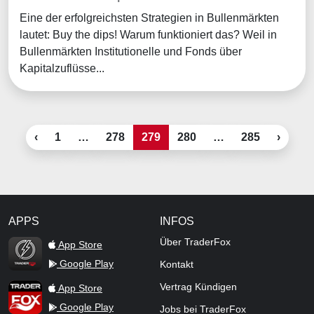
Eine der erfolgreichsten Strategien in Bullenmärkten
lautet: Buy the dips! Warum funktioniert das? Weil in
Bullenmärkten Institutionelle und Fonds über
Kapitalzuflüsse...
‹
1
…
278
279
280
…
285
›
APPS
INFOS
TraderFox Flash
Über TraderFox
App Store
Google Play
Kontakt
TraderFox App
Vertrag Kündigen
App Store
Google Play
Jobs bei TraderFox