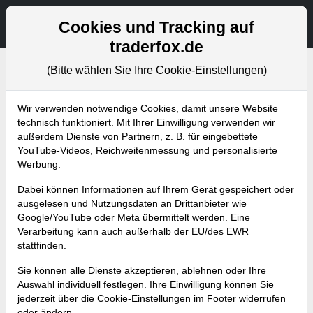
Aktien- und Artikelsuche
Seite
Cookies und Tracking auf
traderfox.de
(Bitte wählen Sie Ihre Cookie-Einstellungen)
Wir verwenden notwendige Cookies, damit unsere Website
Blog
technisch funktioniert. Mit Ihrer Einwilligung verwenden wir
außerdem Dienste von Partnern, z. B. für eingebettete
YouTube-Videos, Reichweitenmessung und personalisierte
Abonniere jetzt unseren wöchentlichen
Werbung.
kostenlosen Newsletter, um garantiert keine
Dabei können Informationen auf Ihrem Gerät gespeichert oder
neuen Aktienanalysen oder
ausgelesen und Nutzungsdaten an Drittanbieter wie
Weiterentwicklungen zu verpassen.
Google/YouTube oder Meta übermittelt werden. Eine
Verarbeitung kann auch außerhalb der EU/des EWR
stattfinden.
NEWSLETTER ABONNIEREN
Sie können alle Dienste akzeptieren, ablehnen oder Ihre
Auswahl individuell festlegen. Ihre Einwilligung können Sie
Alle Artikel
Aktuelles
Weekly Briefing
Trader-Blog
jederzeit über die
Cookie-Einstellungen
im Footer widerrufen
oder ändern.