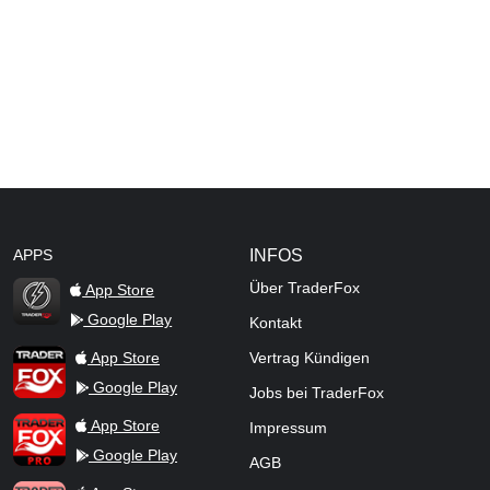
APPS
INFOS
Über TraderFox
App Store
Google Play
Kontakt
TraderFox Flash
TraderFox App
App Store
Vertrag Kündigen
Google Play
Jobs bei TraderFox
TraderFox Pro
App Store
Impressum
Google Play
AGB