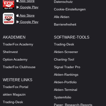
TraderFox dpa-AFX ProFeed
App Store
Datenschutz
Google Play
Cookie-Einstellungen
TraderFox Live Trading
App Store
Alle Aktien
Google Play
Barrierefreiheit
AKADEMIEN
SOFTWARE-TOOLS
TraderFox Academy
Trading-Desk
SheInvest
Aktien-Screener
Option Academy
Charting-Tool
TraderFox Clubhouse
Signal Trader Pro
Aktien-Rankings
WEITERE LINKS
Aktien-Portfolio
TraderFox Portal
Aktien-Terminal
aktien Magazin
Systemfolio
Trading-Desk
Paper: Research-Reports