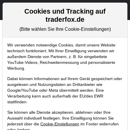
Aktien- und Artikelsuche
Seite
Cookies und Tracking auf
traderfox.de
(Bitte wählen Sie Ihre Cookie-Einstellungen)
Trader-Blog
Home
Blog
Trader-Blog
Wir verwenden notwendige Cookies, damit unsere Website
technisch funktioniert. Mit Ihrer Einwilligung verwenden wir
außerdem Dienste von Partnern, z. B. für eingebettete
Cybersecurity-Stocks - Warum du
YouTube-Videos, Reichweitenmessung und personalisierte
diese Aktien nun genau beobachten
Werbung.
solltest!
Dabei können Informationen auf Ihrem Gerät gespeichert oder
ausgelesen und Nutzungsdaten an Drittanbieter wie
13.07.2021 um 10:57 Uhr
|
A. Zehetner
Google/YouTube oder Meta übermittelt werden. Eine
Verarbeitung kann auch außerhalb der EU/des EWR
stattfinden.
Sie können alle Dienste akzeptieren, ablehnen oder Ihre
Auswahl individuell festlegen. Ihre Einwilligung können Sie
jederzeit über die
Cookie-Einstellungen
im Footer widerrufen
oder ändern.