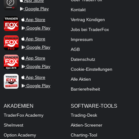
App Store
Google Play
Kontakt
TraderFox Flash
TraderFox App
App Store
Vertrag Kündigen
Google Play
Jobs bei TraderFox
TraderFox Pro
App Store
Impressum
Google Play
AGB
TraderFox dpa-AFX ProFeed
App Store
Datenschutz
Google Play
Cookie-Einstellungen
TraderFox Live Trading
App Store
Alle Aktien
Google Play
Barrierefreiheit
AKADEMIEN
SOFTWARE-TOOLS
TraderFox Academy
Trading-Desk
SheInvest
Aktien-Screener
Option Academy
Charting-Tool