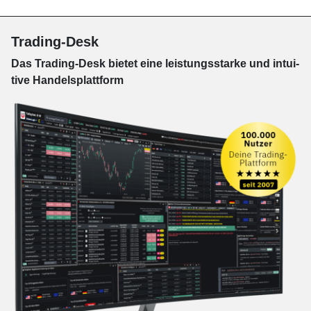
Trading-Desk
Das Trading-
Desk bie­tet eine leis­tungs­star­ke und in­tui­
tive Han­dels­platt­form