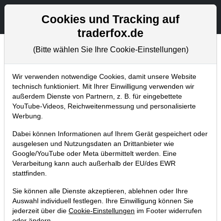
Aktien- und Artikelsuche
Seite
Cookies und Tracking auf
traderfox.de
(Bitte wählen Sie Ihre Cookie-Einstellungen)
Trader-Blog
Home
Blog
Trader-Blog
Wir verwenden notwendige Cookies, damit unsere Website
technisch funktioniert. Mit Ihrer Einwilligung verwenden wir
außerdem Dienste von Partnern, z. B. für eingebettete
Diese Aktien aus dem Silicon
YouTube-Videos, Reichweitenmessung und personalisierte
Valley notieren gerade an ihren
Werbung.
Hochs!
Dabei können Informationen auf Ihrem Gerät gespeichert oder
ausgelesen und Nutzungsdaten an Drittanbieter wie
15.07.2021 um 10:53 Uhr
|
A. Zehetner
Google/YouTube oder Meta übermittelt werden. Eine
Verarbeitung kann auch außerhalb der EU/des EWR
stattfinden.
Sie können alle Dienste akzeptieren, ablehnen oder Ihre
Auswahl individuell festlegen. Ihre Einwilligung können Sie
jederzeit über die
Cookie-Einstellungen
im Footer widerrufen
oder ändern.