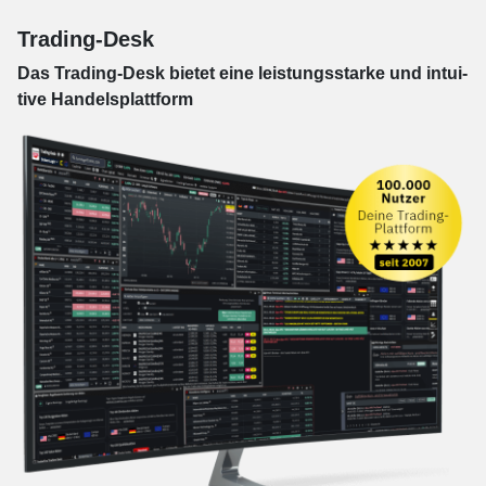
Trading-Desk
Das Trading-
Desk bie­tet eine leis­tungs­star­ke und in­tui­
tive Han­dels­platt­form