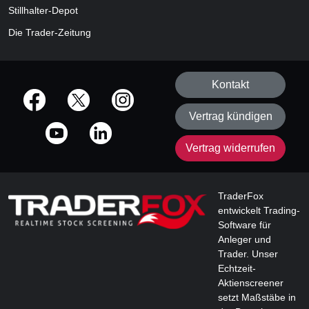
Stillhalter-Depot
Die Trader-Zeitung
Kontakt
offizielle Social Media-Accounts
Vertrag kündigen
Vertrag widerrufen
TraderFox
entwickelt Trading-
Software für
Anleger und
Trader. Unser
Echtzeit-
Aktienscreener
setzt Maßstäbe in