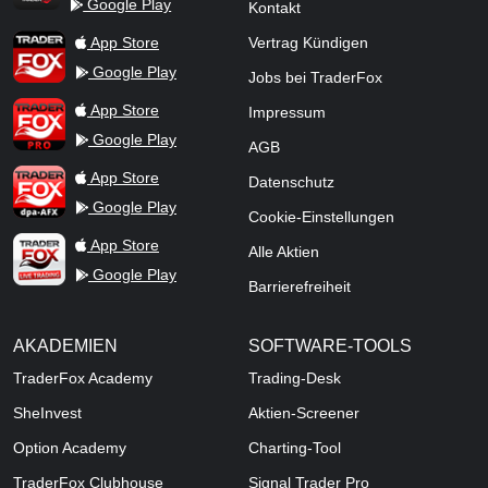
Google Play
Kontakt
TraderFox Flash
TraderFox App
App Store
Vertrag Kündigen
Google Play
Jobs bei TraderFox
TraderFox Pro
App Store
Impressum
Google Play
AGB
TraderFox dpa-AFX ProFeed
App Store
Datenschutz
Google Play
Cookie-Einstellungen
TraderFox Live Trading
App Store
Alle Aktien
Google Play
Barrierefreiheit
AKADEMIEN
SOFTWARE-TOOLS
TraderFox Academy
Trading-Desk
SheInvest
Aktien-Screener
Option Academy
Charting-Tool
TraderFox Clubhouse
Signal Trader Pro