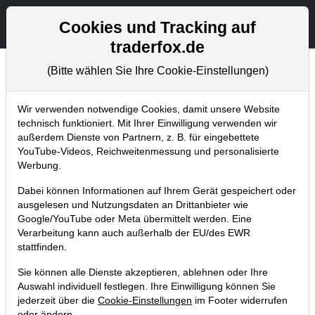
Aktien- und Artikelsuche
Seite
Cookies und Tracking auf
traderfox.de
(Bitte wählen Sie Ihre Cookie-Einstellungen)
Trader-Blog
Home
Blog
Trader-Blog
Wir verwenden notwendige Cookies, damit unsere Website
technisch funktioniert. Mit Ihrer Einwilligung verwenden wir
außerdem Dienste von Partnern, z. B. für eingebettete
Solar-Stocks - Der stärkste
YouTube-Videos, Reichweitenmessung und personalisierte
Branchentrend im US-
Werbung.
Technologiesektor!
Dabei können Informationen auf Ihrem Gerät gespeichert oder
ausgelesen und Nutzungsdaten an Drittanbieter wie
10.02.2022 um 11:58 Uhr
|
A. Zehetner
Google/YouTube oder Meta übermittelt werden. Eine
Verarbeitung kann auch außerhalb der EU/des EWR
stattfinden.
Sie können alle Dienste akzeptieren, ablehnen oder Ihre
Auswahl individuell festlegen. Ihre Einwilligung können Sie
jederzeit über die
Cookie-Einstellungen
im Footer widerrufen
oder ändern.