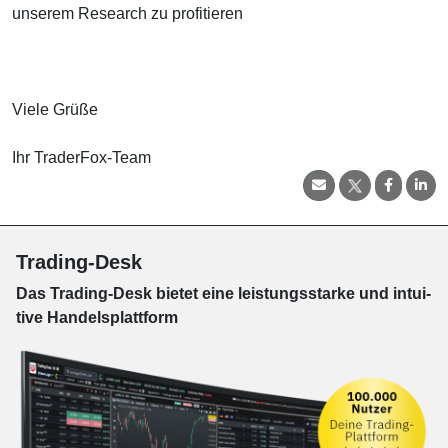
unserem Research zu profitieren
Viele Grüße
Ihr TraderFox-Team
Trading-Desk
Das Trading-
Desk bie­tet eine leis­tungs­star­ke und in­tui­
tive Han­dels­platt­form