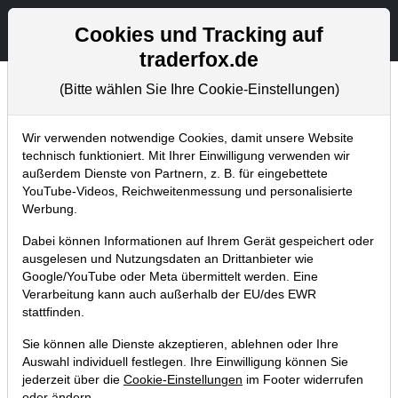
Aktien- und Artikelsuche
Seite
Cookies und Tracking auf
traderfox.de
(Bitte wählen Sie Ihre Cookie-Einstellungen)
Tradingerfolge
Home
Blog
Tradingerfolge
Wir verwenden notwendige Cookies, damit unsere Website
technisch funktioniert. Mit Ihrer Einwilligung verwenden wir
außerdem Dienste von Partnern, z. B. für eingebettete
Die US-Indizes markierten neue 52-
YouTube-Videos, Reichweitenmessung und personalisierte
Wochentiefs. Mit Cross Country und
Werbung.
Northrop Grumman haben wir zwei der
Dabei können Informationen auf Ihrem Gerät gespeichert oder
wenigen Leader-Stocks im US-Depot!
ausgelesen und Nutzungsdaten an Drittanbieter wie
Google/YouTube oder Meta übermittelt werden. Eine
12.10.2022 um 22:18 Uhr
|
TraderFox GmbH
Verarbeitung kann auch außerhalb der EU/des EWR
stattfinden.
Sie können alle Dienste akzeptieren, ablehnen oder Ihre
Auswahl individuell festlegen. Ihre Einwilligung können Sie
jederzeit über die
Cookie-Einstellungen
im Footer widerrufen
oder ändern.