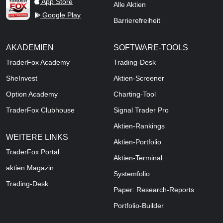
TraderFox Live Trading
App Store
Alle Aktien
Google Play
Barrierefreiheit
AKADEMIEN
SOFTWARE-TOOLS
TraderFox Academy
Trading-Desk
SheInvest
Aktien-Screener
Option Academy
Charting-Tool
TraderFox Clubhouse
Signal Trader Pro
Aktien-Rankings
WEITERE LINKS
Aktien-Portfolio
TraderFox Portal
Aktien-Terminal
aktien Magazin
Systemfolio
Trading-Desk
Paper: Research-Reports
Portfolio-Builder