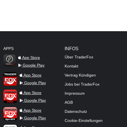
APPS
INFOS
Über TraderFox
App Store
Google Play
Kontakt
TraderFox Flash
TraderFox App
App Store
Vertrag Kündigen
Google Play
Jobs bei TraderFox
TraderFox Pro
App Store
Impressum
Google Play
AGB
TraderFox dpa-AFX ProFeed
App Store
Datenschutz
Google Play
Cookie-Einstellungen