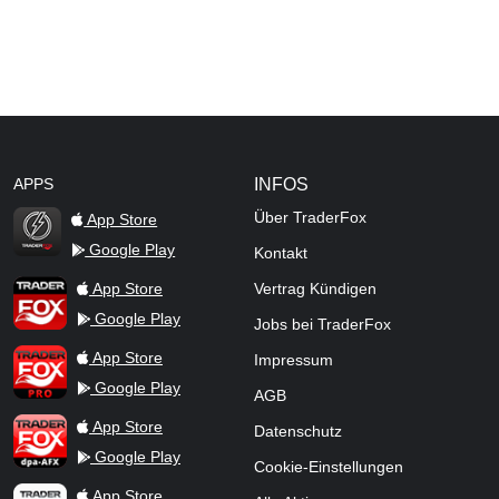
APPS
INFOS
Über TraderFox
App Store
Google Play
Kontakt
TraderFox Flash
TraderFox App
App Store
Vertrag Kündigen
Google Play
Jobs bei TraderFox
TraderFox Pro
App Store
Impressum
Google Play
AGB
TraderFox dpa-AFX ProFeed
App Store
Datenschutz
Google Play
Cookie-Einstellungen
TraderFox Live Trading
App Store