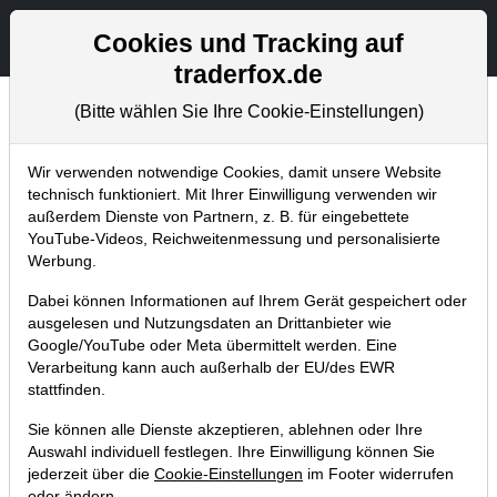
Aktien- und Artikelsuche
Seite
Cookies und Tracking auf
traderfox.de
(Bitte wählen Sie Ihre Cookie-Einstellungen)
Tradingerfolge
Home
Blog
Tradingerfolge
Wir verwenden notwendige Cookies, damit unsere Website
technisch funktioniert. Mit Ihrer Einwilligung verwenden wir
außerdem Dienste von Partnern, z. B. für eingebettete
Ein Hebel-Trade auf Teamviewer
YouTube-Videos, Reichweitenmessung und personalisierte
brachte +20 % in dieser Woche.
Werbung.
Unsere Musterdepotposition rückt 38
Dabei können Informationen auf Ihrem Gerät gespeichert oder
% in den Buchgewinn!
ausgelesen und Nutzungsdaten an Drittanbieter wie
Google/YouTube oder Meta übermittelt werden. Eine
09.02.2023 um 17:49 Uhr
|
TraderFox GmbH
Verarbeitung kann auch außerhalb der EU/des EWR
stattfinden.
Sie können alle Dienste akzeptieren, ablehnen oder Ihre
Auswahl individuell festlegen. Ihre Einwilligung können Sie
jederzeit über die
Cookie-Einstellungen
im Footer widerrufen
oder ändern.