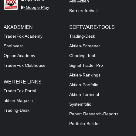
Alle Aktien
Google Play
Barrierefreiheit
AKADEMIEN
SOFTWARE-TOOLS
TraderFox Academy
Trading-Desk
SheInvest
Aktien-Screener
Option Academy
Charting-Tool
TraderFox Clubhouse
Signal Trader Pro
Aktien-Rankings
WEITERE LINKS
Aktien-Portfolio
TraderFox Portal
Aktien-Terminal
aktien Magazin
Systemfolio
Trading-Desk
Paper: Research-Reports
Portfolio-Builder