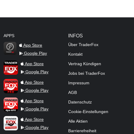
APPS
INFOS
Über TraderFox
App Store
Google Play
Kontakt
TraderFox Flash
TraderFox App
App Store
Vertrag Kündigen
Google Play
Jobs bei TraderFox
TraderFox Pro
App Store
Impressum
Google Play
AGB
TraderFox dpa-AFX ProFeed
App Store
Datenschutz
Google Play
Cookie-Einstellungen
TraderFox Live Trading
App Store
Alle Aktien
Google Play
Barrierefreiheit