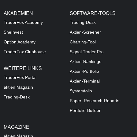
AKADEMIEN
SOFTWARE-TOOLS
TraderFox Academy
Trading-Desk
SheInvest
Aktien-Screener
Option Academy
Charting-Tool
TraderFox Clubhouse
Signal Trader Pro
Aktien-Rankings
WEITERE LINKS
Aktien-Portfolio
TraderFox Portal
Aktien-Terminal
aktien Magazin
Systemfolio
Trading-Desk
Paper: Research-Reports
Portfolio-Builder
MAGAZINE
aktien
Magazin