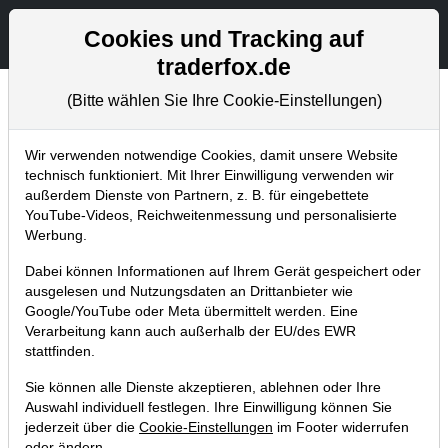
Aktien- und Artikelsuche
Seite
Cookies und Tracking auf
traderfox.de
(Bitte wählen Sie Ihre Cookie-Einstellungen)
Tradingerfolge
Home
Blog
Tradingerfolge
Wir verwenden notwendige Cookies, damit unsere Website
technisch funktioniert. Mit Ihrer Einwilligung verwenden wir
außerdem Dienste von Partnern, z. B. für eingebettete
Elbit Systems: Der neuste 100%ter im
YouTube-Videos, Reichweitenmessung und personalisierte
US-Depot. Der EU-Drohnenwall bietet
Werbung.
Auftragschancen für das Iron Beam-
Dabei können Informationen auf Ihrem Gerät gespeichert oder
System!
ausgelesen und Nutzungsdaten an Drittanbieter wie
Google/YouTube oder Meta übermittelt werden. Eine
06.10.2025 um 14:28 Uhr
|
J. Meyer
Verarbeitung kann auch außerhalb der EU/des EWR
stattfinden.
Sie können alle Dienste akzeptieren, ablehnen oder Ihre
Auswahl individuell festlegen. Ihre Einwilligung können Sie
jederzeit über die
Cookie-Einstellungen
im Footer widerrufen
oder ändern.