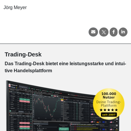
Jörg Meyer
Trading-Desk
Das Trading-
Desk bie­tet eine leis­tungs­star­ke und in­tui­
tive Han­dels­platt­form