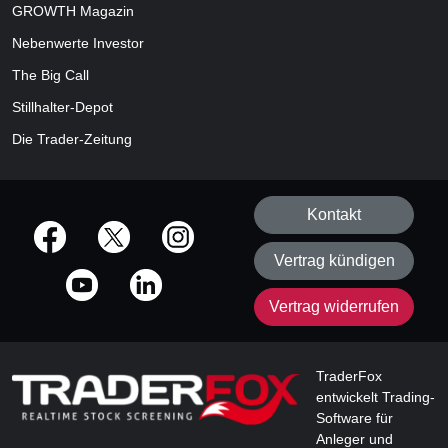
GROWTH
Magazin
Nebenwerte Investor
The Big Call
Stillhalter-Depot
Die Trader-Zeitung
Kontakt
offizielle Social Media-Accounts
Vertrag kündigen
Vertrag widerrufen
TraderFox
entwickelt Trading-
Software für
Anleger und