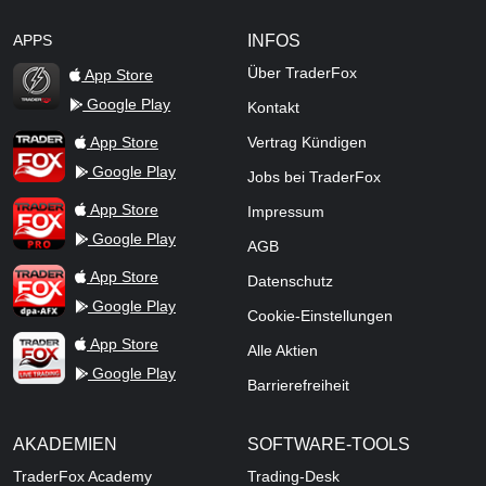
APPS
INFOS
Über TraderFox
App Store
Google Play
Kontakt
TraderFox Flash
TraderFox App
App Store
Vertrag Kündigen
Google Play
Jobs bei TraderFox
TraderFox Pro
App Store
Impressum
Google Play
AGB
TraderFox dpa-AFX ProFeed
App Store
Datenschutz
Google Play
Cookie-Einstellungen
TraderFox Live Trading
App Store
Alle Aktien
Google Play
Barrierefreiheit
AKADEMIEN
SOFTWARE-TOOLS
TraderFox Academy
Trading-Desk