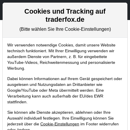
Aktien- und Artikelsuche
Seite
Cookies und Tracking auf
traderfox.de
(Bitte wählen Sie Ihre Cookie-Einstellungen)
Tradingerfolge
Home
Blog
Tradingerfolge
Wir verwenden notwendige Cookies, damit unsere Website
technisch funktioniert. Mit Ihrer Einwilligung verwenden wir
außerdem Dienste von Partnern, z. B. für eingebettete
Musterdepot-Update: Teamviewer
YouTube-Videos, Reichweitenmessung und personalisierte
verlässt die Bodenbildung. Unser
Werbung.
Trade ist 14% vorne!
Dabei können Informationen auf Ihrem Gerät gespeichert oder
ausgelesen und Nutzungsdaten an Drittanbieter wie
21.01.2022 um 19:36 Uhr
|
TraderFox GmbH
Google/YouTube oder Meta übermittelt werden. Eine
Verarbeitung kann auch außerhalb der EU/des EWR
stattfinden.
Sie können alle Dienste akzeptieren, ablehnen oder Ihre
Auswahl individuell festlegen. Ihre Einwilligung können Sie
jederzeit über die
Cookie-Einstellungen
im Footer widerrufen
oder ändern.