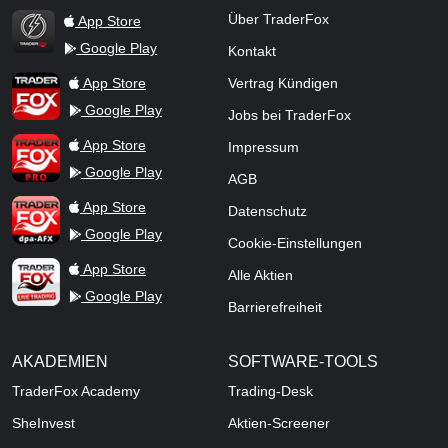
Über TraderFox
App Store
Google Play
Kontakt
TraderFox Flash
TraderFox App
App Store
Vertrag Kündigen
Google Play
Jobs bei TraderFox
TraderFox Pro
App Store
Impressum
Google Play
AGB
TraderFox dpa-AFX ProFeed
App Store
Datenschutz
Google Play
Cookie-Einstellungen
TraderFox Live Trading
App Store
Alle Aktien
Google Play
Barrierefreiheit
AKADEMIEN
SOFTWARE-TOOLS
TraderFox Academy
Trading-Desk
SheInvest
Aktien-Screener