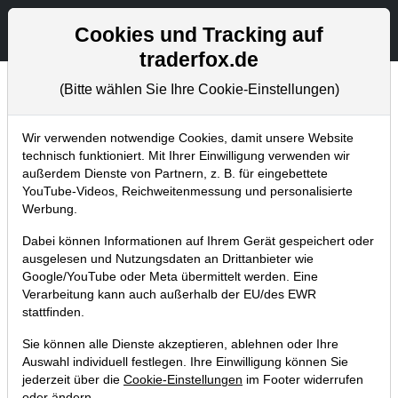
Aktien- und Artikelsuche
Seite
Cookies und Tracking auf
traderfox.de
(Bitte wählen Sie Ihre Cookie-Einstellungen)
Tradingerfolge
Home
Blog
Tradingerfolge
Wir verwenden notwendige Cookies, damit unsere Website
technisch funktioniert. Mit Ihrer Einwilligung verwenden wir
außerdem Dienste von Partnern, z. B. für eingebettete
Stratec-Trade ist über 30% vorne.
YouTube-Videos, Reichweitenmessung und personalisierte
TraderFox-Gewinnserie geht weiter!
Werbung.
07.04.2020 um 13:58 Uhr
|
TraderFox GmbH
Dabei können Informationen auf Ihrem Gerät gespeichert oder
ausgelesen und Nutzungsdaten an Drittanbieter wie
Google/YouTube oder Meta übermittelt werden. Eine
Verarbeitung kann auch außerhalb der EU/des EWR
stattfinden.
Sie können alle Dienste akzeptieren, ablehnen oder Ihre
Auswahl individuell festlegen. Ihre Einwilligung können Sie
jederzeit über die
Cookie-Einstellungen
im Footer widerrufen
oder ändern.