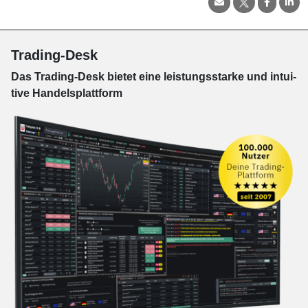
Trading-Desk
Das Trading-
Desk bie­tet eine leis­tungs­star­ke und in­tui­
tive Han­dels­platt­form