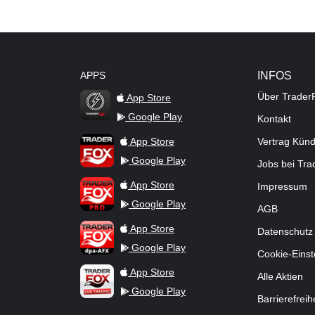
APPS
INFOS
Über Trader
App Store
Google Play
Kontakt
TraderFox Flash
TraderFox App
App Store
Vertrag Kün
Google Play
Jobs bei Tr
TraderFox Pro
App Store
Impressum
Google Play
AGB
TraderFox dpa-AFX ProFeed
App Store
Datenschutz
Google Play
Cookie-Einst
TraderFox Live Trading
App Store
Alle Aktien
Google Play
Barrierefreih