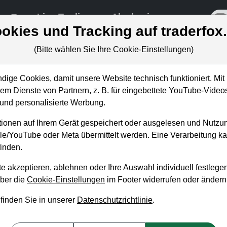
re
Live-Trading
Akademie
off
okies und Tracking auf traderfox
(Bitte wählen Sie Ihre Cookie-Einstellungen)
ige Cookies, damit unsere Website technisch funktioniert. Mit 
m Dienste von Partnern, z. B. für eingebettete YouTube-Video
votal News bei Evotec richtig
nd personalisierte Werbung.
ionen auf Ihrem Gerät gespeichert oder ausgelesen und Nutzu
gle/YouTube oder Meta übermittelt werden. Eine Verarbeitung 
inden.
e akzeptieren, ablehnen oder Ihre Auswahl individuell festlegen
über die
Cookie-Einstellungen
im Footer widerrufen oder ändern
 finden Sie in unserer
Datenschutzrichtlinie
.