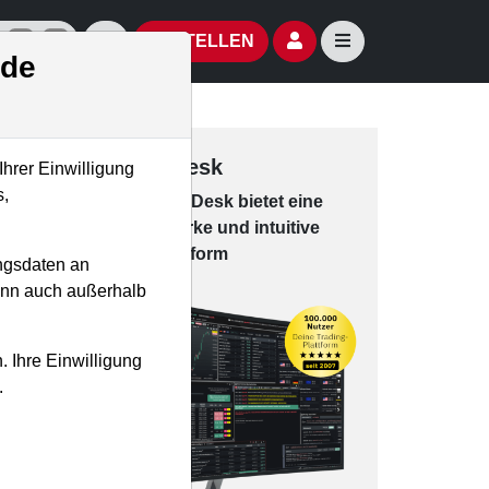
izielle Social Media-Accounts
Aktien- und Artikelsuche öffnen
Seitennavigation öf
BESTELLEN
.de
Trading-Desk
Ihrer Einwilligung
s,
Das Trading-
Desk bie­tet eine
leis­tungs­star­ke und in­tui­tive
Han­dels­platt­form
ngsdaten an
kann auch außerhalb
. Ihre Einwilligung
.