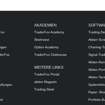
AKADEMIEN
SOFTWA
Fox
TraderFox Academy
Trading-De
SheInvest
Aktien-Scr
digen
Option Academy
Charting-T
aderFox
TraderFox Clubhouse
Signal Tra
Aktien-Ran
WEITERE LINKS
Aktien-Port
TraderFox Portal
Aktien-Ter
aktien Magazin
ellungen
Systemfoli
Trading-Desk
Paper: Res
eit
Portfolio-B