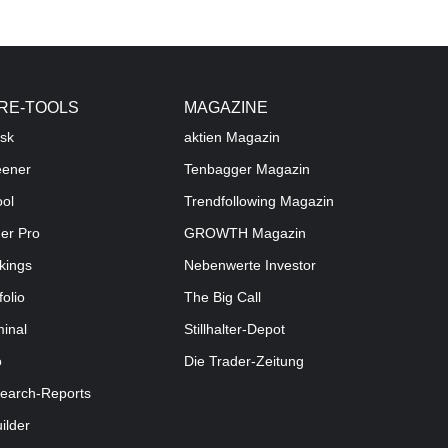
RE-TOOLS
MAGAZINE
sk
aktien
Magazin
eener
Tenbagger Magazin
ool
Trendfollowing Magazin
der Pro
GROWTH
Magazin
kings
Nebenwerte Investor
folio
The Big Call
minal
Stillhalter-Depot
o
Die Trader-Zeitung
earch-Reports
uilder