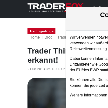
Softwa
Co
Tradingerfolge
Home
Blog
Tradingerfolge
Wir verwenden notwend
verwenden wir außerde
Trader Think Tank: Pi
Reichweitenmessung u
erkannt!
Dabei können Informat
Drittanbieter wie Goo
21.08.2013 um 15:06 Uhr
|
TraderFox GmbH
der EU/des EWR stattf
Sie können alle Dienst
können Sie jederzeit 
Weitere Informationen