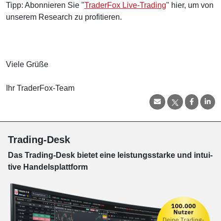
Tipp: Abonnieren Sie "
TraderFox Live-Trading
" hier, um von
unserem Research zu profitieren.
Viele Grüße
Ihr TraderFox-Team
Trading-Desk
Das Trading-
Desk bie­tet eine leis­tungs­star­ke und in­tui­
tive Han­dels­platt­form