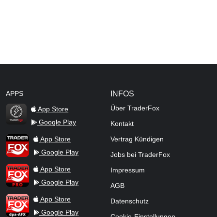
APPS
INFOS
Über TraderFox
App Store
Google Play
Kontakt
TraderFox Flash
TraderFox App
App Store
Vertrag Kündigen
Google Play
Jobs bei TraderFox
TraderFox Pro
App Store
Impressum
Google Play
AGB
TraderFox dpa-AFX ProFeed
App Store
Datenschutz
Google Play
Cookie-Einstellungen