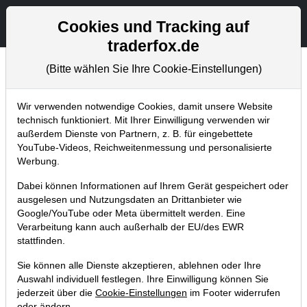
Aktien- und Artikelsuche
Seite
Cookies und Tracking auf
traderfox.de
(Bitte wählen Sie Ihre Cookie-Einstellungen)
Tradingerfolge
Home
Blog
Tradingerfolge
Wir verwenden notwendige Cookies, damit unsere Website
technisch funktioniert. Mit Ihrer Einwilligung verwenden wir
außerdem Dienste von Partnern, z. B. für eingebettete
Unity Software ist ein Top-Profiteur
YouTube-Videos, Reichweitenmessung und personalisierte
vom AR/VR-Zeitalter. Unser Trade ist
Werbung.
bereits 22 % in der Gewinnzone!
Dabei können Informationen auf Ihrem Gerät gespeichert oder
ausgelesen und Nutzungsdaten an Drittanbieter wie
19.06.2023 um 14:56 Uhr
|
TraderFox GmbH
Google/YouTube oder Meta übermittelt werden. Eine
Verarbeitung kann auch außerhalb der EU/des EWR
stattfinden.
Sie können alle Dienste akzeptieren, ablehnen oder Ihre
Auswahl individuell festlegen. Ihre Einwilligung können Sie
jederzeit über die
Cookie-Einstellungen
im Footer widerrufen
oder ändern.