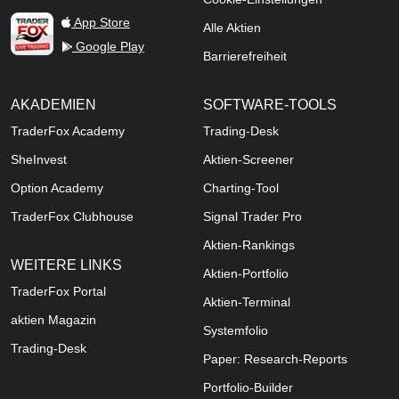
TraderFox Live Trading
App Store
Alle Aktien
Google Play
Barrierefreiheit
AKADEMIEN
SOFTWARE-TOOLS
TraderFox Academy
Trading-Desk
SheInvest
Aktien-Screener
Option Academy
Charting-Tool
TraderFox Clubhouse
Signal Trader Pro
Aktien-Rankings
WEITERE LINKS
Aktien-Portfolio
TraderFox Portal
Aktien-Terminal
aktien Magazin
Systemfolio
Trading-Desk
Paper: Research-Reports
Portfolio-Builder