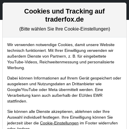
Aktien- und Artikelsuche
Seite
Cookies und Tracking auf
traderfox.de
(Bitte wählen Sie Ihre Cookie-Einstellungen)
Tradingerfolge
Home
Blog
Tradingerfolge
Wir verwenden notwendige Cookies, damit unsere Website
technisch funktioniert. Mit Ihrer Einwilligung verwenden wir
außerdem Dienste von Partnern, z. B. für eingebettete
US-Musterdepot Update: Im Crash
YouTube-Videos, Reichweitenmessung und personalisierte
kauften wir Generac und Take-Two.
Werbung.
Jetzt sind wir 25% und 14% im
Dabei können Informationen auf Ihrem Gerät gespeichert oder
Buchgewinn!
ausgelesen und Nutzungsdaten an Drittanbieter wie
Google/YouTube oder Meta übermittelt werden. Eine
09.06.2022 um 13:59 Uhr
|
TraderFox GmbH
Verarbeitung kann auch außerhalb der EU/des EWR
stattfinden.
Sie können alle Dienste akzeptieren, ablehnen oder Ihre
Auswahl individuell festlegen. Ihre Einwilligung können Sie
jederzeit über die
Cookie-Einstellungen
im Footer widerrufen
oder ändern.