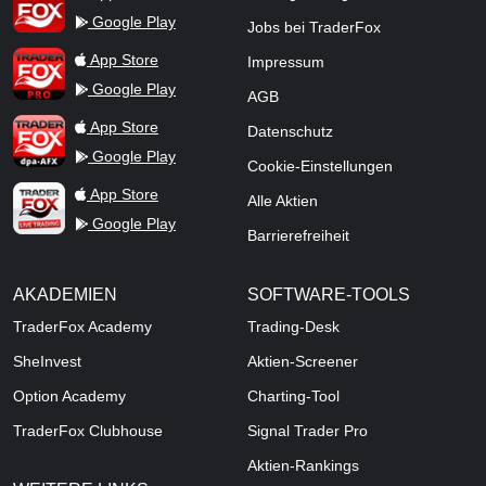
Google Play
Jobs bei TraderFox
TraderFox Pro
App Store
Impressum
Google Play
AGB
TraderFox dpa-AFX ProFeed
App Store
Datenschutz
Google Play
Cookie-Einstellungen
TraderFox Live Trading
App Store
Alle Aktien
Google Play
Barrierefreiheit
AKADEMIEN
SOFTWARE-TOOLS
TraderFox Academy
Trading-Desk
SheInvest
Aktien-Screener
Option Academy
Charting-Tool
TraderFox Clubhouse
Signal Trader Pro
Aktien-Rankings