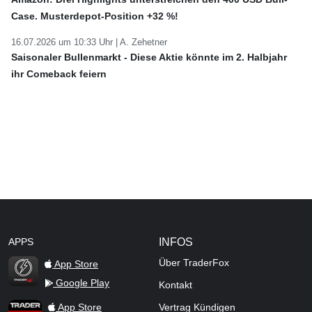
Case. Musterdepot-Position +32 %!
16.07.2026 um 10:33 Uhr |
A. Zehetner
Saisonaler Bullenmarkt - Diese Aktie könnte im 2. Halbjahr
ihr Comeback feiern
APPS
INFOS
Über TraderFox
App Store
Google Play
Kontakt
TraderFox Flash
TraderFox App
App Store
Vertrag Kündigen