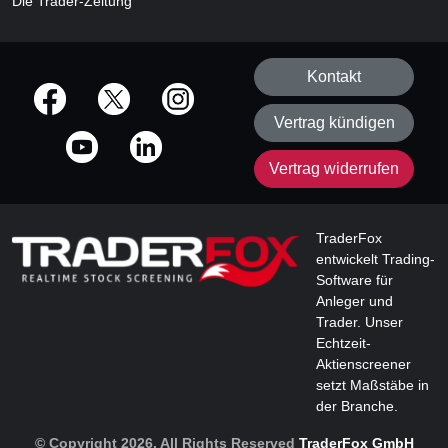
Die Trader-Zeitung
Kontakt
offizielle Social Media-Accounts
Vertrag kündigen
Vertrag widerrufen
TraderFox
entwickelt Trading-
Software für
Anleger und
Trader. Unser
Echtzeit-
Aktienscreener
setzt Maßstäbe in
der Branche.
© Copyright 2026, All Rights Reserved
TraderFox GmbH