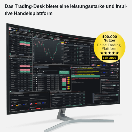
Das Trading-
Desk bie­tet eine leis­tungs­star­ke und in­tui­
tive Han­dels­platt­form