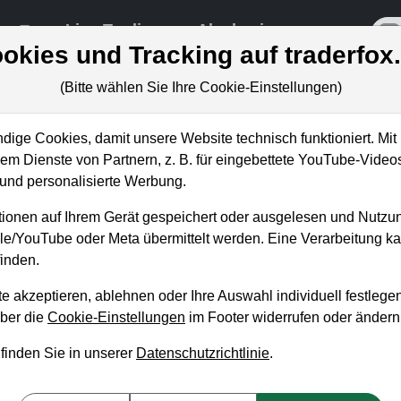
re
Live-Trading
Akademie
off
okies und Tracking auf traderfox
(Bitte wählen Sie Ihre Cookie-Einstellungen)
ige Cookies, damit unsere Website technisch funktioniert. Mit 
m Dienste von Partnern, z. B. für eingebettete YouTube-Video
) und United Internet (+38 %) im
nd personalisierte Werbung.
owie beim Trade des Tages gut
ionen auf Ihrem Gerät gespeichert oder ausgelesen und Nutzu
gle/YouTube oder Meta übermittelt werden. Eine Verarbeitung 
inden.
e akzeptieren, ablehnen oder Ihre Auswahl individuell festlegen
über die
Cookie-Einstellungen
im Footer widerrufen oder ändern
 finden Sie in unserer
Datenschutzrichtlinie
.