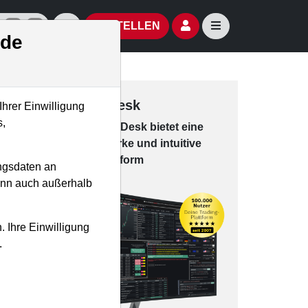
izielle Social Media-Accounts
Aktien- und Artikelsuche öffnen
Seitennavigation öf
BESTELLEN
.de
Trading-Desk
Ihrer Einwilligung
s,
Das Trading-
Desk bie­tet eine
leis­tungs­star­ke und in­tui­tive
Han­dels­platt­form
ngsdaten an
kann auch außerhalb
. Ihre Einwilligung
.