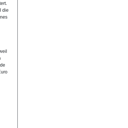
ert.
 die
enes
weil
m
rde
Euro