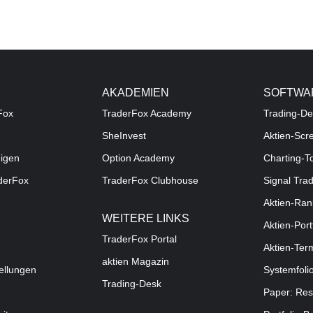
AKADEMIEN
SOFTWA
Fox
TraderFox Academy
Trading-De
SheInvest
Aktien-Scr
digen
Option Academy
Charting-T
aderFox
TraderFox Clubhouse
Signal Tra
Aktien-Ran
WEITERE LINKS
Aktien-Port
TraderFox Portal
Aktien-Ter
aktien Magazin
ellungen
Systemfoli
Trading-Desk
Paper: Res