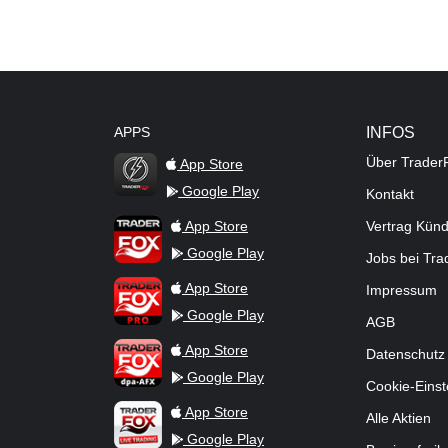
APPS
INFOS
Über Trader
App Store
Google Play
Kontakt
TraderFox Flash
TraderFox App
App Store
Vertrag Kün
Google Play
Jobs bei Tr
TraderFox Pro
App Store
Impressum
Google Play
AGB
TraderFox dpa-AFX ProFeed
App Store
Datenschutz
Google Play
Cookie-Einst
TraderFox Live Trading
App Store
Alle Aktien
Google Play