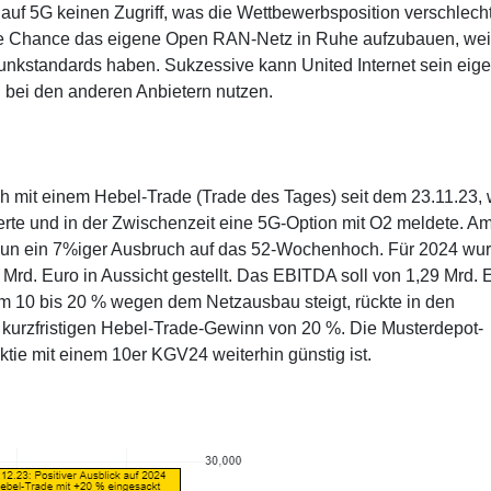
uf 5G keinen Zugriff, was die Wettbewerbsposition verschlecht
ie Chance das eigene Open RAN-Netz in Ruhe aufzubauen, weil
unkstandards haben. Sukzessive kann United Internet sein eig
 bei den anderen Anbietern nutzen.
ch mit einem Hebel-Trade (Trade des Tages) seit dem 23.11.23, 
dierte und in der Zwischenzeit eine 5G-Option mit O2 meldete. A
ie nun ein 7%iger Ausbruch auf das 52-Wochenhoch. Für 2024 wu
Mrd. Euro in Aussicht gestellt. Das EBITDA soll von 1,29 Mrd. 
m 10 bis 20 % wegen dem Netzausbau steigt, rückte in den
n kurzfristigen Hebel-Trade-Gewinn von 20 %. Die Musterdepot-
Aktie mit einem 10er KGV24 weiterhin günstig ist.