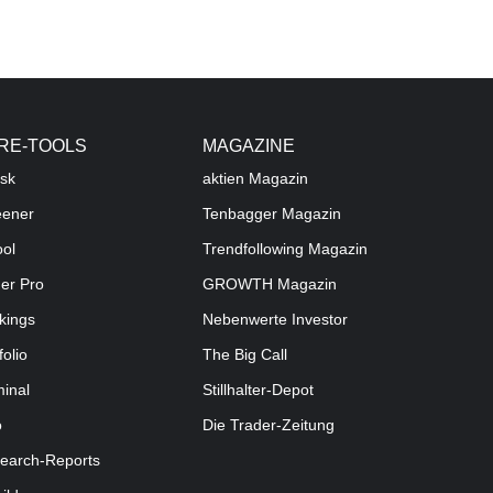
RE-TOOLS
MAGAZINE
sk
aktien
Magazin
eener
Tenbagger Magazin
ool
Trendfollowing Magazin
der Pro
GROWTH
Magazin
kings
Nebenwerte Investor
folio
The Big Call
minal
Stillhalter-Depot
o
Die Trader-Zeitung
earch-Reports