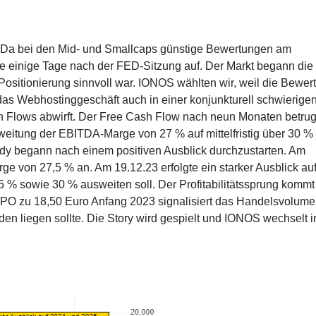
. Da bei den Mid- und Smallcaps günstige Bewertungen am
tie einige Tage nach der FED-Sitzung auf. Der Markt begann die
Positionierung sinnvoll war. IONOS wählten wir, weil die Bewer
as Webhostinggeschäft auch in einer konjunkturell schwierige
h Flows abwirft. Der Free Cash Flow nach neun Monaten betru
eitung der EBITDA-Marge von 27 % auf mittelfristig über 30 % 
dy begann nach einem positiven Ausblick durchzustarten. Am
e von 27,5 % an. Am 19.12.23 erfolgte ein starker Ausblick au
 % sowie 30 % ausweiten soll. Der Profitabilitätssprung kommt
 IPO zu 18,50 Euro Anfang 2023 signalisiert das Handelsvolume
en liegen sollte. Die Story wird gespielt und IONOS wechselt i