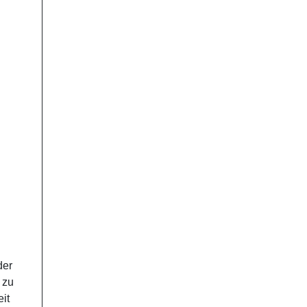
der
 zu
it