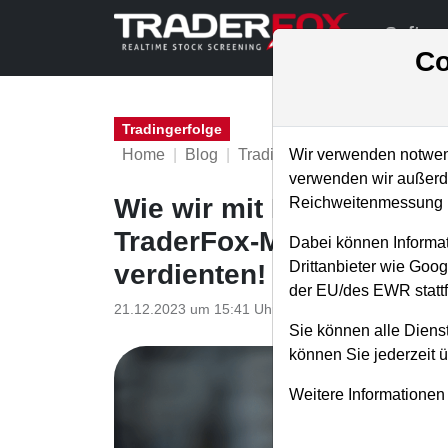
Softwa
Co
Tradingerfolge
Home
Blog
Tradingerfolge
Wir verwenden notwend
verwenden wir außerde
Wie wir mit IONOS (+28 %
Reichweitenmessung u
TraderFox-Musterdepot s
Dabei können Informat
Drittanbieter wie Goo
verdienten!
der EU/des EWR stattf
21.12.2023 um 15:41 Uhr
|
TraderFox GmbH
Sie können alle Dienst
können Sie jederzeit 
Weitere Informationen