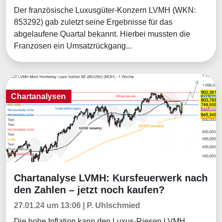
Der französische Luxusgüter-Konzern LVMH (WKN:
853292) gab zuletzt seine Ergebnisse für das
abgelaufene Quartal bekannt. Hierbei mussten die
Franzosen ein Umsatzrückgang...
Chartanalysen
Chartanalyse LVMH: Kursfeuerwerk nach
Chartanalysen
den Zahlen – jetzt noch kaufen?
27.01.24 um 13:06 | P. Uhlschmied
Die hohe Inflation kann den Luxus-Riesen LVMH