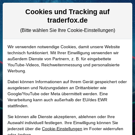
Aktien- und Artikelsuche
Seite
Cookies und Tracking auf
traderfox.de
(Bitte wählen Sie Ihre Cookie-Einstellungen)
ALLE AKTIEN
853292 | MOH
–
LVMH Moet
Wir verwenden notwendige Cookies, damit unsere Website
technisch funktioniert. Mit Ihrer Einwilligung verwenden wir
Hennessy Louis Vuitton Aktie
außerdem Dienste von Partnern, z. B. für eingebettete
Realtime-Aktienkurs:
YouTube-Videos, Reichweitenmessung und personalisierte
Werbung.
-
-
-
-
Dabei können Informationen auf Ihrem Gerät gespeichert oder
ausgelesen und Nutzungsdaten an Drittanbieter wie
Google/YouTube oder Meta übermittelt werden. Eine
Marktkapitalisierung
237,80 Mrd. EUR
Verarbeitung kann auch außerhalb der EU/des EWR
stattfinden.
Unternehmenswert
262,71 Mrd. EUR
Sie können alle Dienste akzeptieren, ablehnen oder Ihre
Umsatz
80,81 Mrd. EUR
Auswahl individuell festlegen. Ihre Einwilligung können Sie
jederzeit über die
Cookie-Einstellungen
im Footer widerrufen
oder ändern.