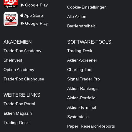
Google Play
Cookie-Einstellungen
TraderFox Live Trading
App Store
Alle Aktien
Google Play
Barrierefreiheit
AKADEMIEN
SOFTWARE-TOOLS
TraderFox Academy
Trading-Desk
SheInvest
Aktien-Screener
Option Academy
Charting-Tool
TraderFox Clubhouse
Signal Trader Pro
Aktien-Rankings
WEITERE LINKS
Aktien-Portfolio
TraderFox Portal
Aktien-Terminal
aktien Magazin
Systemfolio
Trading-Desk
Paper: Research-Reports