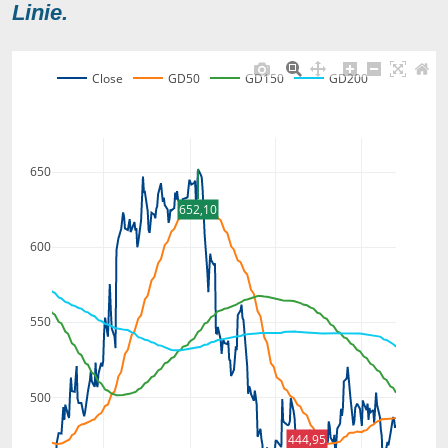
Linie.
Close
GD50
GD150
GD200
650
652,10
600
550
500
444,95