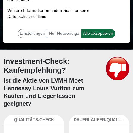
MONKEY-TRADER INDIKATOR
Weitere Informationen finden Sie in unserer
39.1 %
Datenschutzrichtlinie
.
Mit 39.1 % Wahrscheinlichkeit wird selbst der unglücklichst agierende Trader
mit dieser Aktie erfolgreich sein.
Einstellungen
Nur Notwendige
Alle akzeptieren
Investment-Check:
Kaufempfehlung?
Ist die Aktie von LVMH Moet
Hennessy Louis Vuitton zum
Kaufen und Liegenlassen
geeignet?
QUALITÄTS-CHECK
DAUERLÄUFER-QUALITÄTEN