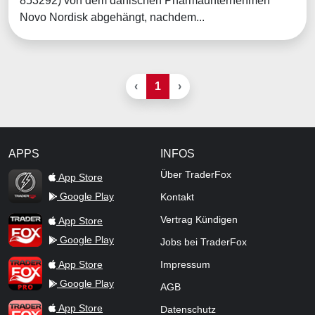
853292) von dem dänischen Pharmaunternehmen
Novo Nordisk abgehängt, nachdem...
‹
1
›
APPS
INFOS
TraderFox Flash
Über TraderFox
App Store
Google Play
Kontakt
TraderFox App
Vertrag Kündigen
App Store
Google Play
Jobs bei TraderFox
TraderFox Pro
App Store
Impressum
Google Play
AGB
TraderFox dpa-AFX ProFeed
App Store
Datenschutz