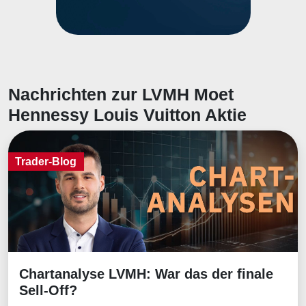
Nachrichten zur LVMH Moet
Hennessy Louis Vuitton Aktie
Trader-Blog
Chartanalyse LVMH: War das der finale
Trader-Blog
Sell-Off?