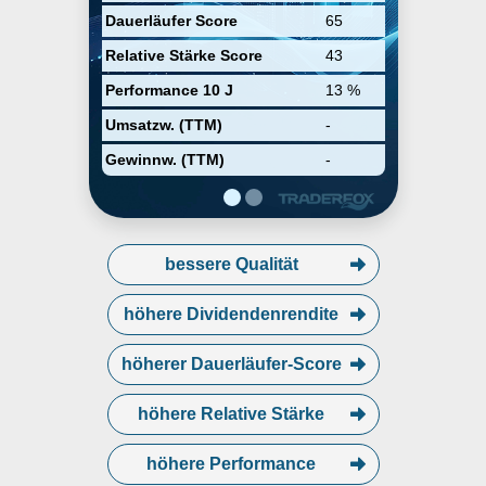
mehr als 4.500 Geschäften
Dauerläufer Score
65
vertreten und hat seinen Hauptsitz
in Paris.
Relative Stärke Score
43
Performance 10 J
13 %
Umsatzw. (TTM)
-
Gewinnw. (TTM)
-
bessere Qualität
höhere Dividendenrendite
höherer Dauerläufer-Score
höhere Relative Stärke
höhere Performance