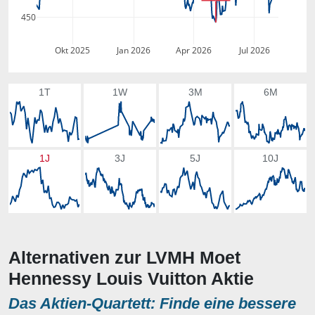
450
Okt 2025
Jan 2026
Apr 2026
Jul 2026
1T
1W
3M
6M
1J
3J
5J
10J
Alternativen zur LVMH Moet
Hennessy Louis Vuitton Aktie
Das Aktien-Quartett: Finde eine bessere