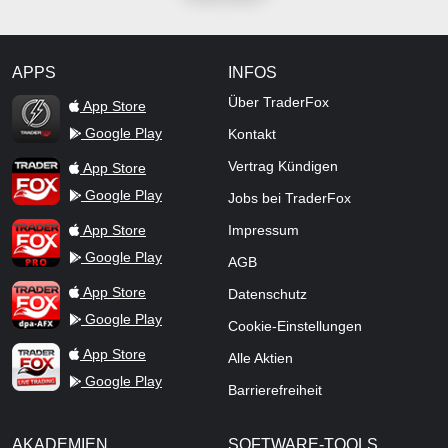
APPS
INFOS
TraderFox Flash
Über TraderFox
App Store
Google Play
Kontakt
TraderFox App
Vertrag Kündigen
App Store
Google Play
Jobs bei TraderFox
TraderFox Pro
App Store
Impressum
Google Play
AGB
TraderFox dpa-AFX ProFeed
App Store
Datenschutz
Google Play
Cookie-Einstellungen
TraderFox Live Trading
App Store
Alle Aktien
Google Play
Barrierefreiheit
AKADEMIEN
SOFTWARE-TOOLS