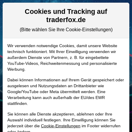
Aktien- und Artikelsuche
Seite
Cookies und Tracking auf
traderfox.de
(Bitte wählen Sie Ihre Cookie-Einstellungen)
ALLE AKTIEN
552484 | NFLX
–
Netflix Aktie
Wir verwenden notwendige Cookies, damit unsere Website
technisch funktioniert. Mit Ihrer Einwilligung verwenden wir
Realtime-Aktienkurs:
außerdem Dienste von Partnern, z. B. für eingebettete
-
-
-
YouTube-Videos, Reichweitenmessung und personalisierte
-
Werbung.
Dabei können Informationen auf Ihrem Gerät gespeichert oder
Marktkapitalisierung
308,94 Mrd. USD
ausgelesen und Nutzungsdaten an Drittanbieter wie
Google/YouTube oder Meta übermittelt werden. Eine
Unternehmenswert
314,12 Mrd. USD
Verarbeitung kann auch außerhalb der EU/des EWR
stattfinden.
Umsatz
45,18 Mrd. USD
Sie können alle Dienste akzeptieren, ablehnen oder Ihre
Auswahl individuell festlegen. Ihre Einwilligung können Sie
jederzeit über die
Cookie-Einstellungen
im Footer widerrufen
MONKEY-TRADER INDIKATOR
oder ändern.