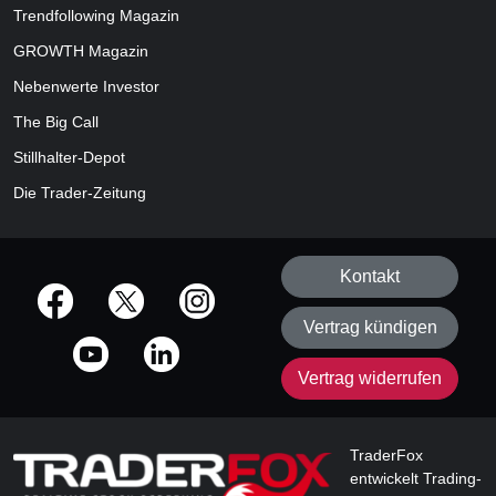
Trendfollowing Magazin
GROWTH
Magazin
Nebenwerte Investor
The Big Call
Stillhalter-Depot
Die Trader-Zeitung
Kontakt
offizielle Social Media-Accounts
Vertrag kündigen
Vertrag widerrufen
TraderFox
entwickelt Trading-