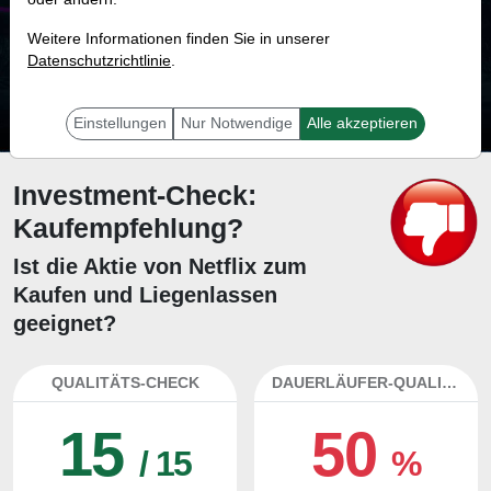
15.0 %
Weitere Informationen finden Sie in unserer
Datenschutzrichtlinie
Mit 15.0 % Wahrscheinlichkeit wird selbst der unglücklichst agierende Trader
.
mit dieser Aktie erfolgreich sein.
Einstellungen
Nur Notwendige
Alle akzeptieren
Investment-Check:
Kaufempfehlung?
Ist die Aktie von Netflix zum
Kaufen und Liegenlassen
geeignet?
QUALITÄTS-CHECK
DAUERLÄUFER-QUALITÄTEN
15
50
/ 15
%