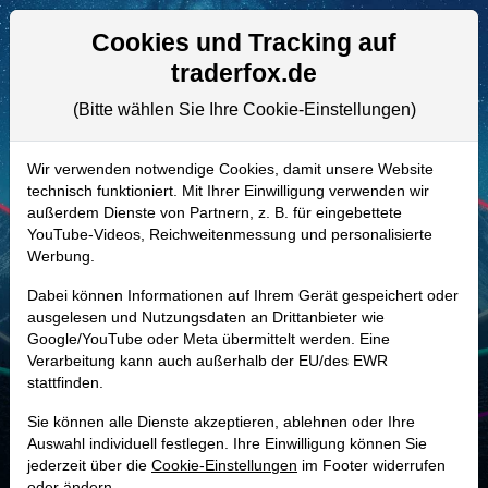
Aktien- und Artikelsuche
Seite
Cookies und Tracking auf
traderfox.de
(Bitte wählen Sie Ihre Cookie-Einstellungen)
ALLE AKTIEN
871460 | ORCL
–
Oracle Aktie
Wir verwenden notwendige Cookies, damit unsere Website
technisch funktioniert. Mit Ihrer Einwilligung verwenden wir
Realtime-Aktienkurs:
außerdem Dienste von Partnern, z. B. für eingebettete
-
-
-
YouTube-Videos, Reichweitenmessung und personalisierte
-
Werbung.
Dabei können Informationen auf Ihrem Gerät gespeichert oder
Marktkapitalisierung
423,44 Mrd. USD
ausgelesen und Nutzungsdaten an Drittanbieter wie
Google/YouTube oder Meta übermittelt werden. Eine
Unternehmenswert
552,69 Mrd. USD
Verarbeitung kann auch außerhalb der EU/des EWR
stattfinden.
Umsatz
67,36 Mrd. USD
Sie können alle Dienste akzeptieren, ablehnen oder Ihre
Auswahl individuell festlegen. Ihre Einwilligung können Sie
jederzeit über die
Cookie-Einstellungen
im Footer widerrufen
MONKEY-TRADER INDIKATOR
oder ändern.