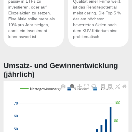
passiv in ETFs zu
Qualität einer Firma weiß,
investieren, oder auf
ist das Renditepotential
Einzelaktien zu setzen.
meist gering. Die Top 5 %
Eine Aktie sollte mehr als
der am höchsten
10% pro Jahr steigen,
bewerteten Aktien nach
damit ein Investment
dem KUV-Kriterium sind
lohnenswert ist.
problematisch.
Umsatz- und Gewinnentwicklung
(jährlich)
Nettogewinnmarge
Umsatz
Gewinn
100
70
60
80
50