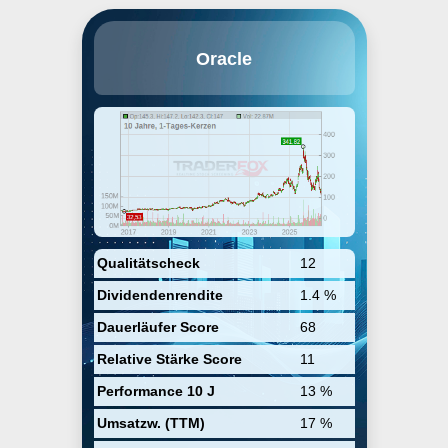
Oracle verkauft eine breite Palette
Oracle
von Unternehmens-IT-Lösungen,
einschließlich Datenbanken,
Middleware, Anwendungen und
Hardware. Das Unternehmen
befindet sich in einer Mix-
Verschiebung hin zu Cloud-
basierten Abonnements, die
weiterhin hohe Investitionen in
den Übergang des
Geschäftsmodells erfordern
sollten. Oracle bietet Software-as-
a-Service-, Platform-as-a-Service-
und Infrastructure-as-a-Service-
Qualitätscheck
12
Angebote an. Zu den Legacy-
Dividendenrendite
1.4 %
Angeboten gehören Oracle
Database-Software und Oracle
Dauerläufer Score
68
Fusion Middleware.
Relative Stärke Score
11
Performance 10 J
13 %
Umsatzw. (TTM)
17 %