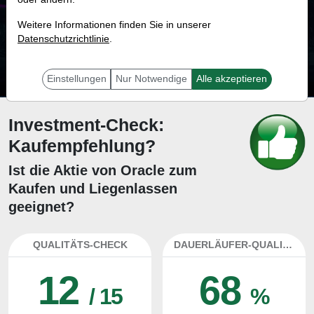
20.3 %
Weitere Informationen finden Sie in unserer
Datenschutzrichtlinie
Mit 20.3 % Wahrscheinlichkeit wird selbst der unglücklichst agierende Trader
.
mit dieser Aktie erfolgreich sein.
Einstellungen
Nur Notwendige
Alle akzeptieren
Investment-Check:
Kaufempfehlung?
Ist die Aktie von Oracle zum
Kaufen und Liegenlassen
geeignet?
QUALITÄTS-CHECK
DAUERLÄUFER-QUALITÄTEN
12
68
/ 15
%