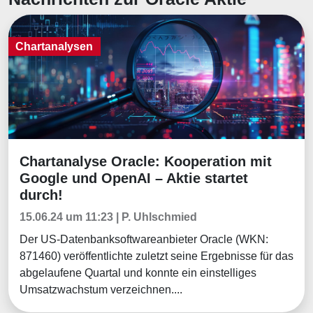
Chartanalysen
Chartanalyse Oracle: Kooperation mit
Chartanalysen
Google und OpenAI – Aktie startet
durch!
15.06.24 um 11:23 | P. Uhlschmied
Der US-Datenbanksoftwareanbieter Oracle (WKN:
871460) veröffentlichte zuletzt seine Ergebnisse für das
abgelaufene Quartal und konnte ein einstelliges
Umsatzwachstum verzeichnen....