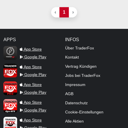
‹
1
›
APPS
INFOS
TraderFox Flash
Über TraderFox
App Store
Google Play
Kontakt
TraderFox App
Vertrag Kündigen
App Store
Google Play
Jobs bei TraderFox
TraderFox Pro
App Store
Impressum
Google Play
AGB
TraderFox dpa-AFX ProFeed
App Store
Datenschutz
Google Play
Cookie-Einstellungen
TraderFox Live Trading
App Store
Alle Aktien
Google Play