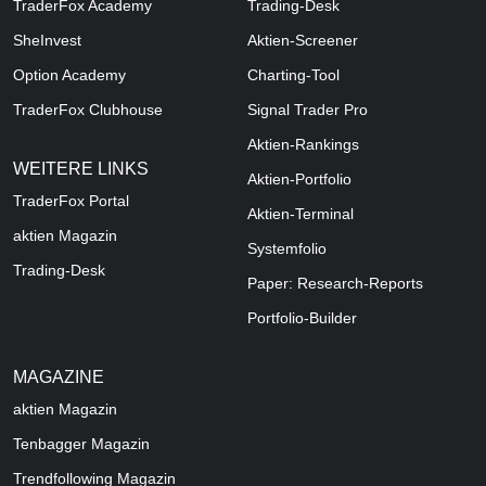
TraderFox Academy
Trading-Desk
SheInvest
Aktien-Screener
Option Academy
Charting-Tool
TraderFox Clubhouse
Signal Trader Pro
Aktien-Rankings
WEITERE LINKS
Aktien-Portfolio
TraderFox Portal
Aktien-Terminal
aktien Magazin
Systemfolio
Trading-Desk
Paper: Research-Reports
Portfolio-Builder
MAGAZINE
aktien
Magazin
Tenbagger Magazin
Trendfollowing Magazin