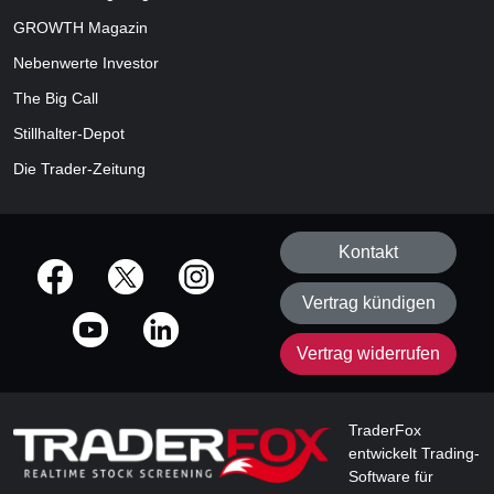
GROWTH
Magazin
Nebenwerte Investor
The Big Call
Stillhalter-Depot
Die Trader-Zeitung
Kontakt
offizielle Social Media-Accounts
Vertrag kündigen
Vertrag widerrufen
TraderFox
entwickelt Trading-
Software für