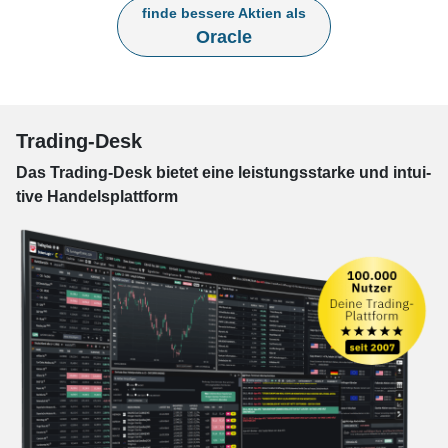
finde bessere Aktien als
Oracle
Trading-Desk
Das Trading-
Desk bie­tet eine leis­tungs­star­ke und in­tui­
tive Han­dels­platt­form