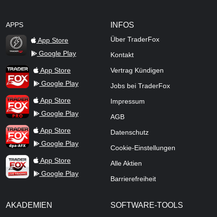
APPS
INFOS
Über TraderFox
App Store
Google Play
Kontakt
TraderFox Flash
TraderFox App
App Store
Vertrag Kündigen
Google Play
Jobs bei TraderFox
TraderFox Pro
App Store
Impressum
Google Play
AGB
TraderFox dpa-AFX ProFeed
App Store
Datenschutz
Google Play
Cookie-Einstellungen
TraderFox Live Trading
App Store
Alle Aktien
Google Play
Barrierefreiheit
AKADEMIEN
SOFTWARE-TOOLS