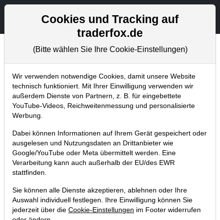
Aktien- und Artikelsuche
Seite
Cookies und Tracking auf
traderfox.de
(Bitte wählen Sie Ihre Cookie-Einstellungen)
Chartanalysen
Home
Blog
Chartanalysen
Wir verwenden notwendige Cookies, damit unsere Website
technisch funktioniert. Mit Ihrer Einwilligung verwenden wir
außerdem Dienste von Partnern, z. B. für eingebettete
Chartanalyse Oracle:
YouTube-Videos, Reichweitenmessung und personalisierte
Kooperation mit Nvidia
Werbung.
Dabei können Informationen auf Ihrem Gerät gespeichert oder
14.10.2024 um 14:31 Uhr
|
P. Uhlschmied
ausgelesen und Nutzungsdaten an Drittanbieter wie
Google/YouTube oder Meta übermittelt werden. Eine
Verarbeitung kann auch außerhalb der EU/des EWR
stattfinden.
Sie können alle Dienste akzeptieren, ablehnen oder Ihre
Auswahl individuell festlegen. Ihre Einwilligung können Sie
jederzeit über die
Cookie-Einstellungen
im Footer widerrufen
oder ändern.