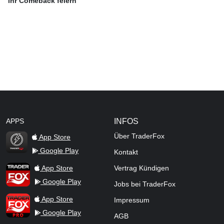
ihr Comeback feiern
APPS
INFOS
Über TraderFox
App Store
Google Play
Kontakt
TraderFox Flash
TraderFox App
App Store
Vertrag Kündigen
Google Play
Jobs bei TraderFox
TraderFox Pro
App Store
Impressum
Google Play
AGB