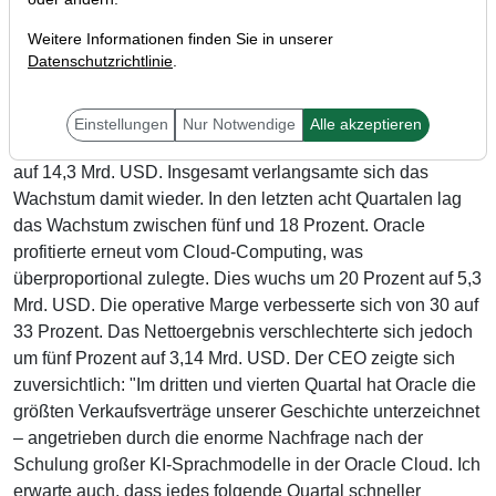
Weitere Informationen finden Sie in unserer
Datenschutzrichtlinie
.
Der US-Datenbanksoftwareanbieter Oracle (WKN: 871460)
veröffentlichte zuletzt seine Ergebnisse für das abgelaufene
Quartal und konnte ein einstelliges Umsatzwachstum
Einstellungen
Nur Notwendige
Alle akzeptieren
verzeichnen. Demnach stieg der Umsatz um drei Prozent
auf 14,3 Mrd. USD. Insgesamt verlangsamte sich das
Wachstum damit wieder. In den letzten acht Quartalen lag
das Wachstum zwischen fünf und 18 Prozent. Oracle
profitierte erneut vom Cloud-Computing, was
überproportional zulegte. Dies wuchs um 20 Prozent auf 5,3
Mrd. USD. Die operative Marge verbesserte sich von 30 auf
33 Prozent. Das Nettoergebnis verschlechterte sich jedoch
um fünf Prozent auf 3,14 Mrd. USD. Der CEO zeigte sich
zuversichtlich: "Im dritten und vierten Quartal hat Oracle die
größten Verkaufsverträge unserer Geschichte unterzeichnet
– angetrieben durch die enorme Nachfrage nach der
Schulung großer KI-Sprachmodelle in der Oracle Cloud. Ich
erwarte auch, dass jedes folgende Quartal schneller