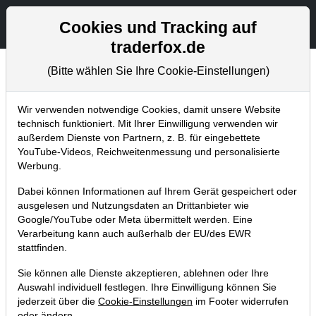
Aktien- und Artikelsuche
Seite
Cookies und Tracking auf
traderfox.de
(Bitte wählen Sie Ihre Cookie-Einstellungen)
Chartanalysen
Home
Blog
Chartanalysen
Wir verwenden notwendige Cookies, damit unsere Website
technisch funktioniert. Mit Ihrer Einwilligung verwenden wir
außerdem Dienste von Partnern, z. B. für eingebettete
Chartanalyse Oracle: Kooperation
YouTube-Videos, Reichweitenmessung und personalisierte
mit Google und OpenAI – Aktie
Werbung.
startet durch!
Dabei können Informationen auf Ihrem Gerät gespeichert oder
ausgelesen und Nutzungsdaten an Drittanbieter wie
14.10.2024 um 13:55 Uhr
|
P. Uhlschmied
Google/YouTube oder Meta übermittelt werden. Eine
Verarbeitung kann auch außerhalb der EU/des EWR
stattfinden.
Sie können alle Dienste akzeptieren, ablehnen oder Ihre
Auswahl individuell festlegen. Ihre Einwilligung können Sie
jederzeit über die
Cookie-Einstellungen
im Footer widerrufen
oder ändern.