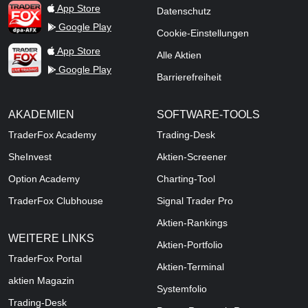
TraderFox dpa-AFX ProFeed
App Store
Datenschutz
Google Play
Cookie-Einstellungen
TraderFox Live Trading
App Store
Alle Aktien
Google Play
Barrierefreiheit
AKADEMIEN
SOFTWARE-TOOLS
TraderFox Academy
Trading-Desk
SheInvest
Aktien-Screener
Option Academy
Charting-Tool
TraderFox Clubhouse
Signal Trader Pro
Aktien-Rankings
WEITERE LINKS
Aktien-Portfolio
TraderFox Portal
Aktien-Terminal
aktien Magazin
Systemfolio
Trading-Desk