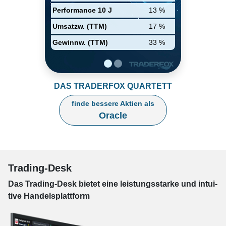
Performance 10 J
13 %
Umsatzw. (TTM)
17 %
Gewinnw. (TTM)
33 %
DAS TRADERFOX QUARTETT
finde bessere Aktien als
Oracle
Trading-Desk
Das Trading-
Desk bie­tet eine leis­tungs­star­ke und in­tui­
tive Han­dels­platt­form