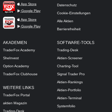
TraderFox dpa-AFX ProFeed
App Store
Datenschutz
Google Play
Cookie-Einstellungen
TraderFox Live Trading
App Store
Alle Aktien
Google Play
Barrierefreiheit
AKADEMIEN
SOFTWARE-TOOLS
TraderFox Academy
Trading-Desk
SheInvest
Aktien-Screener
Option Academy
Charting-Tool
TraderFox Clubhouse
Signal Trader Pro
Aktien-Rankings
WEITERE LINKS
Aktien-Portfolio
TraderFox Portal
Aktien-Terminal
aktien Magazin
Systemfolio
Trading-Desk