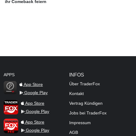
ihr Comeback feiern
APPS
INFOS
Über TraderFox
App Store
Google Play
Kontakt
TraderFox Flash
TraderFox App
App Store
Vertrag Kündigen
Google Play
Jobs bei TraderFox
TraderFox Pro
App Store
Impressum
Google Play
AGB