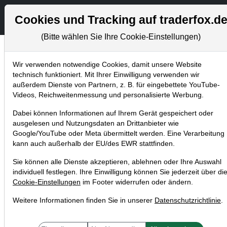
Aktien- und Artikels
S
Cookies und Tracking auf traderfox.d
(Bitte wählen Sie Ihre Cookie-Einstellungen)
Wir verwenden notwendige Cookies, damit unsere Website
Aktuelles
technisch funktioniert. Mit Ihrer Einwilligung verwenden wir
Home
Blog
Aktuelles
außerdem Dienste von Partnern, z. B. für eingebettete YouTube-
Videos, Reichweitenmessung und personalisierte Werbung.
Neu bei TraderFox: Punktesystem
Dabei können Informationen auf Ihrem Gerät gespeichert oder
"High-Growth-Investing-Score": Finde
ausgelesen und Nutzungsdaten an Drittanbieter wie
die besten Wachstums-Aktien!
Google/YouTube oder Meta übermittelt werden. Eine Verarbeitung
kann auch außerhalb der EU/des EWR stattfinden.
17.03.2019 um 15:40 Uhr
|
TraderFox GmbH
Sie können alle Dienste akzeptieren, ablehnen oder Ihre Auswahl
individuell festlegen. Ihre Einwilligung können Sie jederzeit über di
Cookie-Einstellungen
im Footer widerrufen oder ändern.
Weitere Informationen finden Sie in unserer
Datenschutzrichtlinie
.