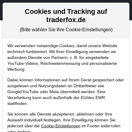
Aktien- und Artikelsuche
Seite
Cookies und Tracking auf
traderfox.de
(Bitte wählen Sie Ihre Cookie-Einstellungen)
Börsenmagazine
Home
Blog
Börsenmagazine
Wir verwenden notwendige Cookies, damit unsere Website
technisch funktioniert. Mit Ihrer Einwilligung verwenden wir
außerdem Dienste von Partnern, z. B. für eingebettete
aktien Magazin Nr. 11: Drei Tenbagger-
YouTube-Videos, Reichweitenmessung und personalisierte
Kandidaten nach der Philosophie von
Werbung.
Peter Lynch
Dabei können Informationen auf Ihrem Gerät gespeichert oder
ausgelesen und Nutzungsdaten an Drittanbieter wie
11.07.2019 um 22:16 Uhr
|
TraderFox GmbH
Google/YouTube oder Meta übermittelt werden. Eine
Verarbeitung kann auch außerhalb der EU/des EWR
stattfinden.
Sie können alle Dienste akzeptieren, ablehnen oder Ihre
Auswahl individuell festlegen. Ihre Einwilligung können Sie
jederzeit über die
Cookie-Einstellungen
im Footer widerrufen
oder ändern.