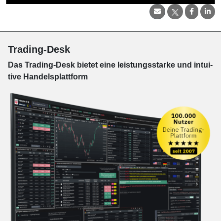
Trading-Desk
Das Trading-
Desk bie­tet eine leis­tungs­star­ke und in­tui­
tive Han­dels­platt­form