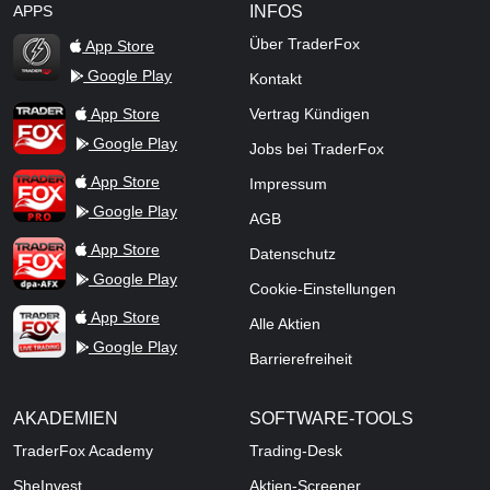
APPS
INFOS
Über TraderFox
App Store
Google Play
Kontakt
TraderFox Flash
TraderFox App
App Store
Vertrag Kündigen
Google Play
Jobs bei TraderFox
TraderFox Pro
App Store
Impressum
Google Play
AGB
TraderFox dpa-AFX ProFeed
App Store
Datenschutz
Google Play
Cookie-Einstellungen
TraderFox Live Trading
App Store
Alle Aktien
Google Play
Barrierefreiheit
AKADEMIEN
SOFTWARE-TOOLS
TraderFox Academy
Trading-Desk
SheInvest
Aktien-Screener