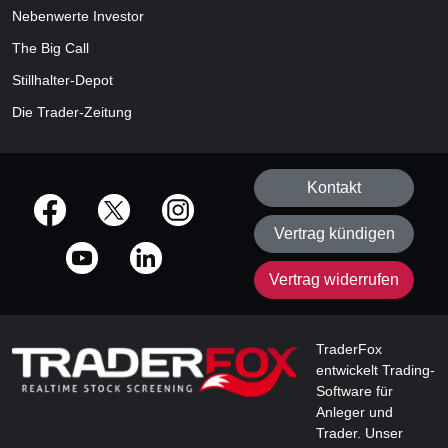
Nebenwerte Investor
The Big Call
Stillhalter-Depot
Die Trader-Zeitung
Kontakt
offizielle Social Media-Accounts
Vertrag kündigen
Vertrag widerrufen
TraderFox
entwickelt Trading-
Software für
Anleger und
Trader. Unser