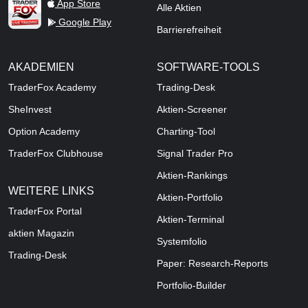
TraderFox Live Trading
App Store
Alle Aktien
Google Play
Barrierefreiheit
AKADEMIEN
SOFTWARE-TOOLS
TraderFox Academy
Trading-Desk
SheInvest
Aktien-Screener
Option Academy
Charting-Tool
TraderFox Clubhouse
Signal Trader Pro
Aktien-Rankings
WEITERE LINKS
Aktien-Portfolio
TraderFox Portal
Aktien-Terminal
aktien Magazin
Systemfolio
Trading-Desk
Paper: Research-Reports
Portfolio-Builder