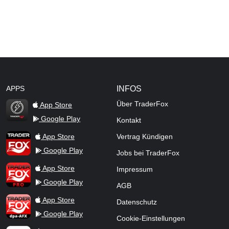
APPS
INFOS
Über TraderFox
App Store
Google Play
Kontakt
TraderFox Flash
TraderFox App
App Store
Vertrag Kündigen
Google Play
Jobs bei TraderFox
TraderFox Pro
App Store
Impressum
Google Play
AGB
TraderFox dpa-AFX ProFeed
App Store
Datenschutz
Google Play
Cookie-Einstellungen