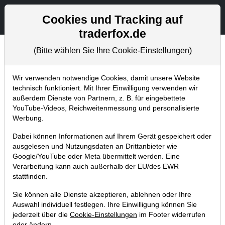
Aktien- und Artikelsuche
Seite
Cookies und Tracking auf
traderfox.de
(Bitte wählen Sie Ihre Cookie-Einstellungen)
Chartanalysen
Home
Blog
Chartanalysen
Wir verwenden notwendige Cookies, damit unsere Website
technisch funktioniert. Mit Ihrer Einwilligung verwenden wir
außerdem Dienste von Partnern, z. B. für eingebettete
Chartanalyse Airbnb: Darum ist die
YouTube-Videos, Reichweitenmessung und personalisierte
Aktie trotz starken Zahlen noch
Werbung.
kein Kauf!
Dabei können Informationen auf Ihrem Gerät gespeichert oder
ausgelesen und Nutzungsdaten an Drittanbieter wie
18.02.2023 um 10:55 Uhr
|
P. Uhlschmied
Google/YouTube oder Meta übermittelt werden. Eine
Verarbeitung kann auch außerhalb der EU/des EWR
stattfinden.
Sie können alle Dienste akzeptieren, ablehnen oder Ihre
Auswahl individuell festlegen. Ihre Einwilligung können Sie
jederzeit über die
Cookie-Einstellungen
im Footer widerrufen
oder ändern.