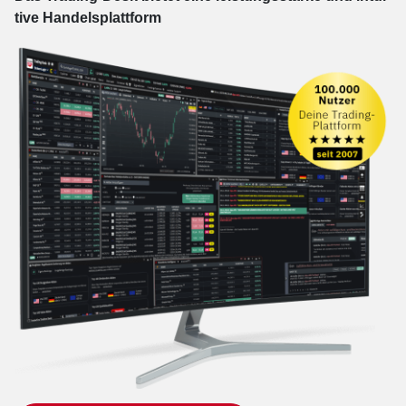
tive Han­dels­platt­form