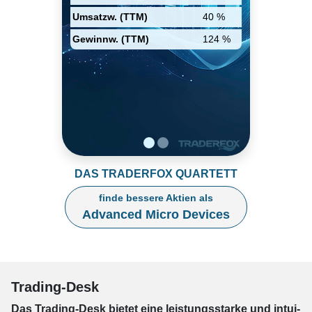
Produktionsbetriebe aus und
Umsatzw. (TTM)
40 %
gründete ein Foundry-Joint-
Venture, GlobalFoundries. Im
Gewinnw. (TTM)
124 %
Jahr 2020 stimmte das
Unternehmen zu, den FPGA-
Marktführer Xilinx zu
übernehmen.
DAS TRADERFOX QUARTETT
finde bessere Aktien als
Advanced Micro Devices
Trading-Desk
Das Trading-
Desk bie­tet eine leis­tungs­star­ke und in­tui­