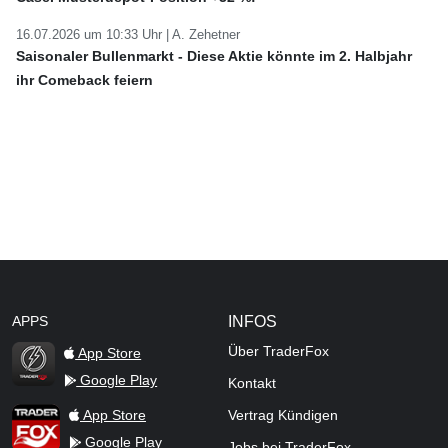
16.07.2026 um 10:33 Uhr |
A. Zehetner
Saisonaler Bullenmarkt - Diese Aktie könnte im 2. Halbjahr
ihr Comeback feiern
APPS
INFOS
Über TraderFox
App Store
Google Play
Kontakt
TraderFox Flash
TraderFox App
App Store
Vertrag Kündigen
Google Play
Jobs bei TraderFox