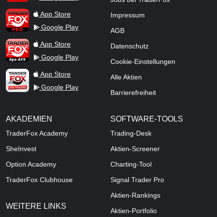
TraderFox Pro
App Store
Impressum
Google Play
AGB
TraderFox dpa-AFX ProFeed
App Store
Datenschutz
Google Play
Cookie-Einstellungen
TraderFox Live Trading
App Store
Alle Aktien
Google Play
Barrierefreiheit
AKADEMIEN
SOFTWARE-TOOLS
TraderFox Academy
Trading-Desk
SheInvest
Aktien-Screener
Option Academy
Charting-Tool
TraderFox Clubhouse
Signal Trader Pro
Aktien-Rankings
WEITERE LINKS
Aktien-Portfolio