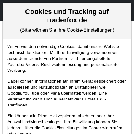
Aktien- und Artikelsuche
Seite
Cookies und Tracking auf
traderfox.de
(Bitte wählen Sie Ihre Cookie-Einstellungen)
Chartanalysen
Home
Blog
Chartanalysen
Wir verwenden notwendige Cookies, damit unsere Website
technisch funktioniert. Mit Ihrer Einwilligung verwenden wir
außerdem Dienste von Partnern, z. B. für eingebettete
Chartanalyse AMD: Ist die Aktie
YouTube-Videos, Reichweitenmessung und personalisierte
nach der 30%igen Korrektur ein
Werbung.
Kauf?
Dabei können Informationen auf Ihrem Gerät gespeichert oder
ausgelesen und Nutzungsdaten an Drittanbieter wie
14.10.2024 um 14:05 Uhr
|
P. Uhlschmied
Google/YouTube oder Meta übermittelt werden. Eine
Verarbeitung kann auch außerhalb der EU/des EWR
stattfinden.
Sie können alle Dienste akzeptieren, ablehnen oder Ihre
Auswahl individuell festlegen. Ihre Einwilligung können Sie
jederzeit über die
Cookie-Einstellungen
im Footer widerrufen
oder ändern.