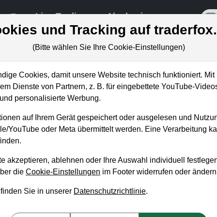
re
Live-Trading
Akademie
off
okies und Tracking auf traderfox
(Bitte wählen Sie Ihre Cookie-Einstellungen)
ige Cookies, damit unsere Website technisch funktioniert. Mit 
m Dienste von Partnern, z. B. für eingebettete YouTube-Video
Wie geht es nach der
nd personalisierte Werbung.
er?
ionen auf Ihrem Gerät gespeichert oder ausgelesen und Nutzu
gle/YouTube oder Meta übermittelt werden. Eine Verarbeitung 
inden.
e akzeptieren, ablehnen oder Ihre Auswahl individuell festlegen
über die
Cookie-Einstellungen
im Footer widerrufen oder ändern
 finden Sie in unserer
Datenschutzrichtlinie
.