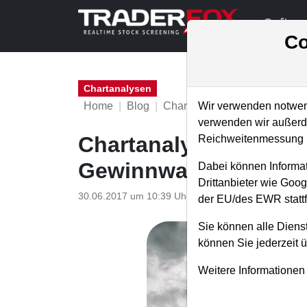
Softwa
Co
Chartanalysen
Home
Blog
Chartanalysen
Wir verwenden notwend
verwenden wir außerde
Chartanalyse Bayer: 
Reichweitenmessung u
Gewinnwarnung weit
Dabei können Informat
Drittanbieter wie Goo
30.06.2017 um 10:39 Uhr
|
P. Uhlschmied
der EU/des EWR stattf
Sie können alle Dienst
können Sie jederzeit 
Weitere Informationen