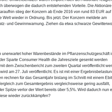
ch überwogen die dadurch entstehenden Vorteile. Die Aktionäre
. Daraufhin stieg der Konzern ab Ende 2016 von rund 83 EUR auf
e Welt wieder in Ordnung. Bis jetzt. Der Konzern meldete am
atz- und Gewinnwarnung. Ziehen da etwa schwarze Gewitterwo
n unerwartet hoher Warenbestände im Pflanzenschutzgeschäft i
der Sparte Consumer Health die Jahresziele gesenkt werden
it dem Zwischenbericht zum zweiten Quartal veröffentlicht we
ird am 27. Juli veröffentlicht. Es ist mit einer Ergebnisbelastu
n rechnen für das Gesamtjahr bislang im Schnitt mit einem Ebi
ergleich zum Gesamtergebnis vergleichsweise gering ausfällt,
n der Spitze verlor der Wert bereits über 5,5%. Wird dadurch nun 
-Riese wieder zurückkämpfen?