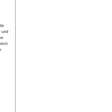
ile
r und
ow
reich
e