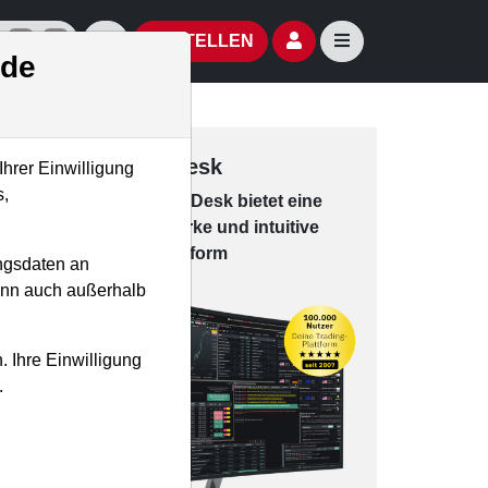
izielle Social Media-Accounts
Aktien- und Artikelsuche öffnen
Seitennavigation öf
BESTELLEN
.de
Trading-Desk
Ihrer Einwilligung
s,
Das Trading-
Desk bie­tet eine
leis­tungs­star­ke und in­tui­tive
Han­dels­platt­form
ngsdaten an
kann auch außerhalb
. Ihre Einwilligung
.