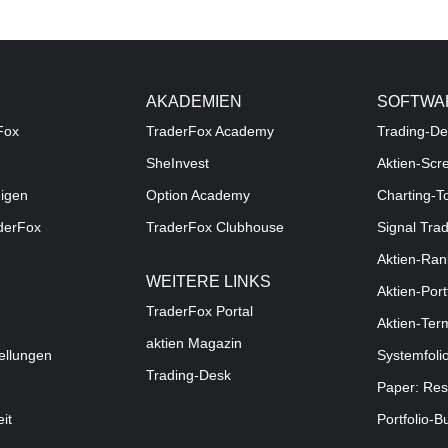
AKADEMIEN
SOFTWA
Fox
TraderFox Academy
Trading-De
SheInvest
Aktien-Scr
digen
Option Academy
Charting-T
aderFox
TraderFox Clubhouse
Signal Tra
Aktien-Ran
WEITERE LINKS
Aktien-Port
TraderFox Portal
Aktien-Ter
aktien Magazin
ellungen
Systemfoli
Trading-Desk
Paper: Res
eit
Portfolio-B