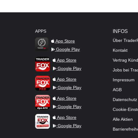
APPS
INFOS
Über Trader
App Store
Google Play
Kontakt
TraderFox Flash
TraderFox App
App Store
Vertrag Kün
Google Play
Jobs bei Tr
TraderFox Pro
App Store
Impressum
Google Play
AGB
TraderFox dpa-AFX ProFeed
App Store
Datenschutz
Google Play
Cookie-Einst
TraderFox Live Trading
App Store
Alle Aktien
Google Play
Barrierefreih