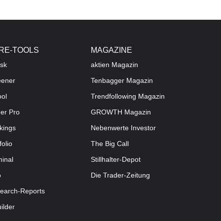
RE-TOOLS
MAGAZINE
sk
aktien
Magazin
eener
Tenbagger Magazin
ool
Trendfollowing Magazin
der Pro
GROWTH
Magazin
kings
Nebenwerte Investor
folio
The Big Call
minal
Stillhalter-Depot
o
Die Trader-Zeitung
earch-Reports
uilder