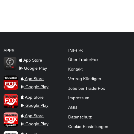
APPS
INFOS
Über TraderFox
App Store
Google Play
Kontakt
TraderFox Flash
TraderFox App
App Store
Vertrag Kündigen
Google Play
Jobs bei TraderFox
TraderFox Pro
App Store
Impressum
Google Play
AGB
TraderFox dpa-AFX ProFeed
App Store
Datenschutz
Google Play
Cookie-Einstellungen
TraderFox Live Trading