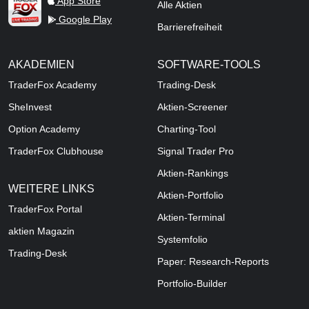
App Store
Alle Aktien
Google Play
Barrierefreiheit
AKADEMIEN
SOFTWARE-TOOLS
TraderFox Academy
Trading-Desk
SheInvest
Aktien-Screener
Option Academy
Charting-Tool
TraderFox Clubhouse
Signal Trader Pro
Aktien-Rankings
WEITERE LINKS
Aktien-Portfolio
TraderFox Portal
Aktien-Terminal
aktien Magazin
Systemfolio
Trading-Desk
Paper: Research-Reports
Portfolio-Builder