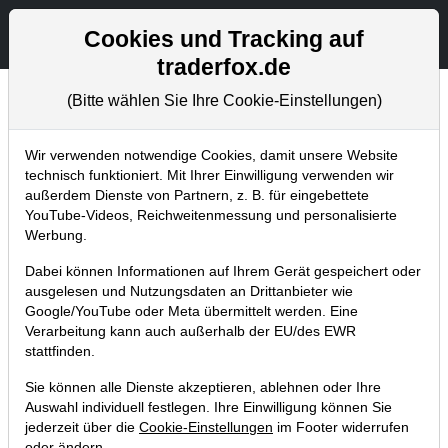
Aktien- und Artikelsuche
Seite
Cookies und Tracking auf
traderfox.de
(Bitte wählen Sie Ihre Cookie-Einstellungen)
Chartanalysen
Home
Blog
Chartanalysen
Wir verwenden notwendige Cookies, damit unsere Website
technisch funktioniert. Mit Ihrer Einwilligung verwenden wir
außerdem Dienste von Partnern, z. B. für eingebettete
Chartanalyse Volkswagen:
YouTube-Videos, Reichweitenmessung und personalisierte
Wolfsburger mit Elektro-Offensive
Werbung.
29.06.2018 um 15:29 Uhr
|
P. Uhlschmied
Dabei können Informationen auf Ihrem Gerät gespeichert oder
ausgelesen und Nutzungsdaten an Drittanbieter wie
Google/YouTube oder Meta übermittelt werden. Eine
Verarbeitung kann auch außerhalb der EU/des EWR
stattfinden.
Sie können alle Dienste akzeptieren, ablehnen oder Ihre
Auswahl individuell festlegen. Ihre Einwilligung können Sie
jederzeit über die
Cookie-Einstellungen
im Footer widerrufen
oder ändern.