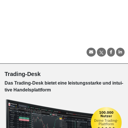
Trading-Desk
Das Trading-
Desk bie­tet eine leis­tungs­star­ke und in­tui­
tive Han­dels­platt­form