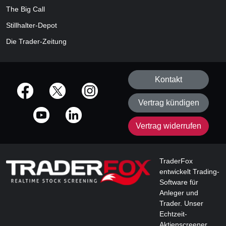
The Big Call
Stillhalter-Depot
Die Trader-Zeitung
Kontakt
offizielle Social Media-Accounts
Vertrag kündigen
Vertrag widerrufen
TraderFox
entwickelt Trading-
Software für
Anleger und
Trader. Unser
Echtzeit-
Aktienscreener