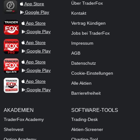
Über TraderFox
App Store
Google Play
Kontakt
TraderFox Flash
TraderFox App
App Store
Vertrag Kündigen
Google Play
Jobs bei TraderFox
TraderFox Pro
App Store
Impressum
Google Play
AGB
TraderFox dpa-AFX ProFeed
App Store
Datenschutz
Google Play
Cookie-Einstellungen
TraderFox Live Trading
App Store
Alle Aktien
Google Play
Barrierefreiheit
AKADEMIEN
SOFTWARE-TOOLS
TraderFox Academy
Trading-Desk
SheInvest
Aktien-Screener
Option Academy
Charting-Tool