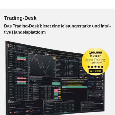
Trading-Desk
Das Trading-
Desk bie­tet eine leis­tungs­star­ke und in­tui­
tive Han­dels­platt­form