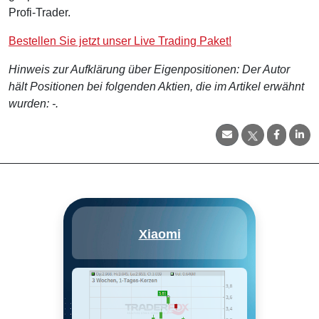
Profi-Trader.
Bestellen Sie jetzt unser Live Trading Paket!
Hinweis zur Aufklärung über Eigenpositionen: Der Autor
hält Positionen bei folgenden Aktien, die im Artikel erwähnt
wurden: -.
Xiaomi Corp. engages in the
Xiaomi
design, manufacture and sale of
smartphone, hardware and
software products. Its business
covers power bank, audio,
camera and lifestyle. Xiaomi
doing business through three
business segments-Hardware,
E-commerce & New Retail and