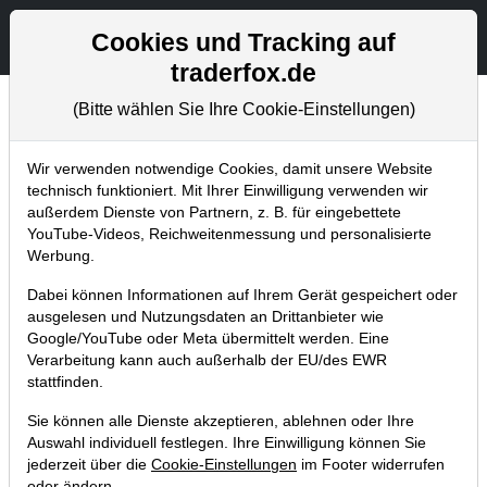
Aktien- und Artikelsuche
Seite
Cookies und Tracking auf
traderfox.de
(Bitte wählen Sie Ihre Cookie-Einstellungen)
Chartanalysen
Home
Blog
Chartanalysen
Wir verwenden notwendige Cookies, damit unsere Website
technisch funktioniert. Mit Ihrer Einwilligung verwenden wir
außerdem Dienste von Partnern, z. B. für eingebettete
Chartanalyse Xiaomi: Der Angriff
YouTube-Videos, Reichweitenmessung und personalisierte
auf den Elektroauto-Markt hat
Werbung.
begonnen!
Dabei können Informationen auf Ihrem Gerät gespeichert oder
ausgelesen und Nutzungsdaten an Drittanbieter wie
14.10.2024 um 14:25 Uhr
|
P. Uhlschmied
Google/YouTube oder Meta übermittelt werden. Eine
Verarbeitung kann auch außerhalb der EU/des EWR
stattfinden.
Sie können alle Dienste akzeptieren, ablehnen oder Ihre
Auswahl individuell festlegen. Ihre Einwilligung können Sie
jederzeit über die
Cookie-Einstellungen
im Footer widerrufen
oder ändern.