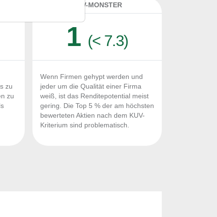
K
KUV-MONSTER
1
(< 7.3)
Wenn Firmen gehypt werden und
Fs zu
jeder um die Qualität einer Firma
en zu
weiß, ist das Renditepotential meist
ls
gering. Die Top 5 % der am höchsten
n
bewerteten Aktien nach dem KUV-
Kriterium sind problematisch.