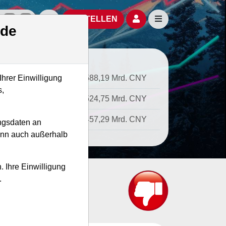
izielle Social Media-Accounts
Aktien- und Artikelsuche öffnen
Seitennavigation öf
BESTELLEN
.de
Ihrer Einwilligung
tkapitalisierung
588,19 Mrd. CNY
s,
ernehmenswert
524,75 Mrd. CNY
atz
457,29 Mrd. CNY
ngsdaten an
kann auch außerhalb
. Ihre Einwilligung
.