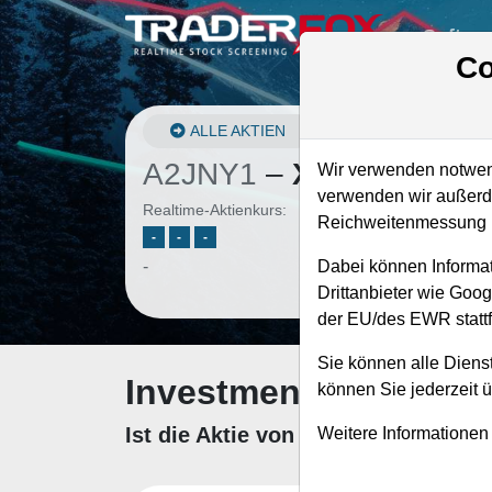
Softwa
Co
ALLE AKTIEN
A2JNY1
–
Xiaomi Aktie
Wir verwenden notwend
verwenden wir außerde
Realtime-Aktienkurs:
Reichweitenmessung u
-
-
-
-
Dabei können Informat
Drittanbieter wie Goo
der EU/des EWR stattf
Sie können alle Dienst
Investment-Check: K
können Sie jederzeit 
Ist die Aktie von Xiaomi zum Kauf
Weitere Informationen