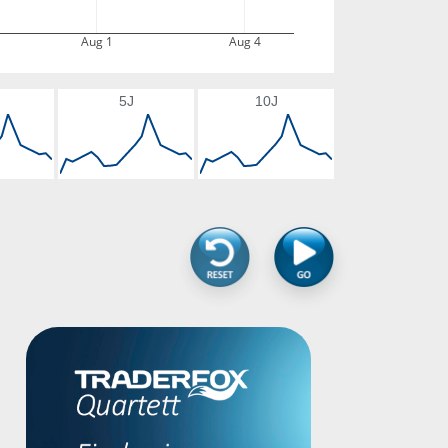
Aug 1
Aug 4
5J
10J