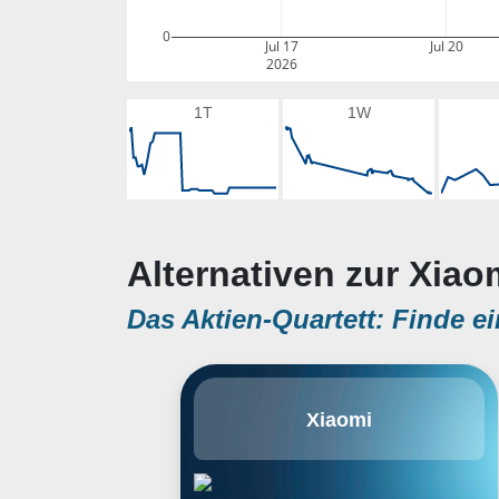
0
Jul 17
Jul 20
2026
1T
1W
Alternativen zur Xiao
Das Aktien-Quartett: Finde ei
Xiaomi Corp. engages in the
Xiaomi
design, manufacture and sale of
smartphone, hardware and
software products. Its business
covers power bank, audio, camera
and lifestyle. Xiaomi doing