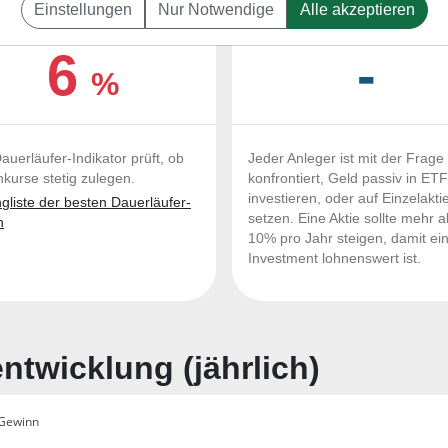
Einstellungen
Nur Notwendige
Alle akzeptieren
UERLÄUFER-QUALITÄTEN
OUTPERFORMER-CHEC
6
-
%
auerläufer-Indikator prüft, ob
Jeder Anleger ist mit der Frage
nkurse stetig zulegen.
konfrontiert, Geld passiv in ET
investieren, oder auf Einzelakti
liste der besten Dauerläufer-
setzen. Eine Aktie sollte mehr a
n
10% pro Jahr steigen, damit ei
Investment lohnenswert ist.
twicklung (jährlich)
Gewinn