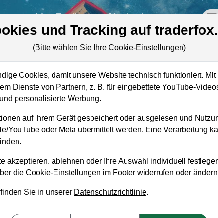
re
Live-Trading
Akademie
off
okies und Tracking auf traderfox
(Bitte wählen Sie Ihre Cookie-Einstellungen)
ige Cookies, damit unsere Website technisch funktioniert. Mit 
Mark
m Dienste von Partnern, z. B. für eingebettete YouTube-Video
Unt
nd personalisierte Werbung.
Ums
ionen auf Ihrem Gerät gespeichert oder ausgelesen und Nutzu
gle/YouTube oder Meta übermittelt werden. Eine Verarbeitung 
inden.
e akzeptieren, ablehnen oder Ihre Auswahl individuell festlegen
aufempfehlung?
über die
Cookie-Einstellungen
im Footer widerrufen oder ändern
en und Liegenlassen geeignet?
 finden Sie in unserer
Datenschutzrichtlinie
.