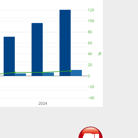
120
100
80
60
40
%
20
0
−20
−40
2024