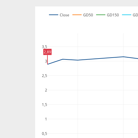
Close
GD50
GD150
GD
3,5
2,89
3
2,5
2
1,5
1
0,5