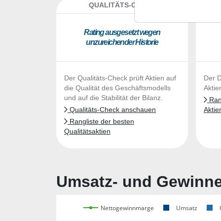
QUALITÄTS-CHECK
DA
Ra­ting aus­ge­setzt we­gen
un­zu­rei­chen­der His­to­rie
Der Qualitäts-Check prüft Aktien auf
Der D
die Qualität des Geschäftsmodells
Aktie
und auf die Stabilität der Bilanz.
Rang
Qualitäts-Check anschauen
Aktie
Rangliste der besten
Qualitätsaktien
Umsatz- und Gewinnen
Nettogewinnmarge
Umsatz