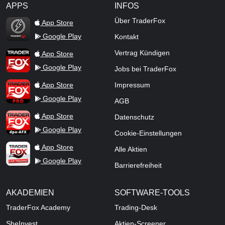
APPS
INFOS
TraderFox Flash
Über TraderFox
App Store
Google Play
Kontakt
TraderFox App
Vertrag Kündigen
App Store
Google Play
Jobs bei TraderFox
TraderFox Pro
App Store
Impressum
Google Play
AGB
TraderFox dpa-AFX ProFeed
App Store
Datenschutz
Google Play
Cookie-Einstellungen
TraderFox Live Trading
App Store
Alle Aktien
Google Play
Barrierefreiheit
AKADEMIEN
SOFTWARE-TOOLS
TraderFox Academy
Trading-Desk
SheInvest
Aktien-Screener