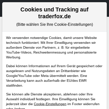
Aktien- und Artikelsuche
Seite
Cookies und Tracking auf
traderfox.de
(Bitte wählen Sie Ihre Cookie-Einstellungen)
Wir verwenden notwendige Cookies, damit unsere Website
Aktuelles
technisch funktioniert. Mit Ihrer Einwilligung verwenden wir
außerdem Dienste von Partnern, z. B. für eingebettete
YouTube-Videos, Reichweitenmessung und personalisierte
Abonniere jetzt unseren wöchentlichen
Werbung.
kostenlosen Newsletter, um garantiert keine
Dabei können Informationen auf Ihrem Gerät gespeichert oder
neuen Aktienanalysen oder
ausgelesen und Nutzungsdaten an Drittanbieter wie
Weiterentwicklungen zu verpassen.
Google/YouTube oder Meta übermittelt werden. Eine
Verarbeitung kann auch außerhalb der EU/des EWR
stattfinden.
NEWSLETTER ABONNIEREN
Sie können alle Dienste akzeptieren, ablehnen oder Ihre
Auswahl individuell festlegen. Ihre Einwilligung können Sie
Alle Artikel
Aktuelles
Weekly Briefing
Trader-Blog
jederzeit über die
Cookie-Einstellungen
im Footer widerrufen
oder ändern.