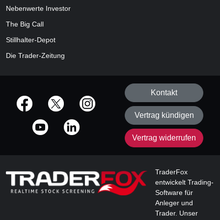
Nebenwerte Investor
The Big Call
Stillhalter-Depot
Die Trader-Zeitung
Kontakt
offizielle Social Media-Accounts
Vertrag kündigen
Vertrag widerrufen
TraderFox
entwickelt Trading-
Software für
Anleger und
Trader. Unser