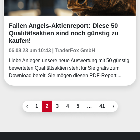
Fallen Angels-Aktienreport: Diese 50
Aktuelles
Qualitätsaktien sind noch günstig zu
kaufen!
06.08.23 um 10:43 | TraderFox GmbH
Liebe Anleger, unsere neue Auswertung mit 50 günstig
bewerteten Qualitätsaktien steht für Sie gratis zum
Download bereit. Sie mögen diesen PDF-Report....
‹
1
2
3
4
5
…
41
›