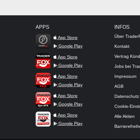
APPS
INFOS
TraderFox Flash
Über Trader
App Store
Google Play
Kontakt
TraderFox App
Vertrag Kün
App Store
Google Play
Jobs bei Tr
TraderFox Pro
App Store
Impressum
Google Play
AGB
TraderFox dpa-AFX ProFeed
App Store
Datenschutz
Google Play
Cookie-Einst
TraderFox Live Trading
App Store
Alle Aktien
Google Play
Barrierefreih