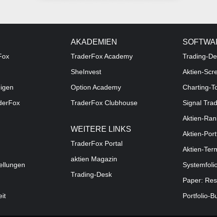
AKADEMIEN
SOFTWA
Fox
TraderFox Academy
Trading-De
SheInvest
Aktien-Scr
digen
Option Academy
Charting-T
aderFox
TraderFox Clubhouse
Signal Tra
Aktien-Ran
WEITERE LINKS
Aktien-Port
TraderFox Portal
Aktien-Ter
aktien Magazin
ellungen
Systemfoli
Trading-Desk
Paper: Res
eit
Portfolio-B