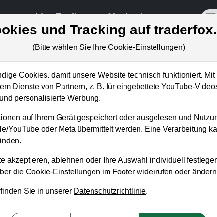
re
Live-Trading
Akademie
off
okies und Tracking auf traderfox
(Bitte wählen Sie Ihre Cookie-Einstellungen)
ige Cookies, damit unsere Website technisch funktioniert. Mit 
Börsenmagazine
m Dienste von Partnern, z. B. für eingebettete YouTube-Video
nd personalisierte Werbung.
 unseren wöchentlichen kostenlosen Newsletter, um 
ionen auf Ihrem Gerät gespeichert oder ausgelesen und Nutzu
 Aktienanalysen oder Weiterentwicklungen zu verp
gle/YouTube oder Meta übermittelt werden. Eine Verarbeitung 
inden.
NEWSLETTER ABONNIEREN
e akzeptieren, ablehnen oder Ihre Auswahl individuell festlegen
über die
Cookie-Einstellungen
im Footer widerrufen oder ändern
Artikel
Aktuelles
Weekly Briefing
Trader-Blog
Tradingerfolge
W
 finden Sie in unserer
Datenschutzrichtlinie
.