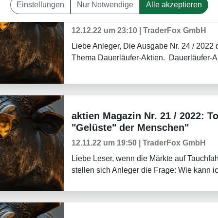
Einstellungen
Nur Notwendige
Alle akzeptieren
aktien Magazin Nr. 24: Die 100 
Börsenmagazine
12.12.22 um 23:10 | TraderFox GmbH
Liebe Anleger, Die Ausgabe Nr. 24 / 2022 
Thema Dauerläufer-Aktien. Dauerläufer-Akt
aktien Magazin Nr. 21 / 2022: T
Börsenmagazine
"Gelüste" der Menschen"
12.11.22 um 19:50 | TraderFox GmbH
Liebe Leser, wenn die Märkte auf Tauchfahr
stellen sich Anleger die Frage: Wie kann i