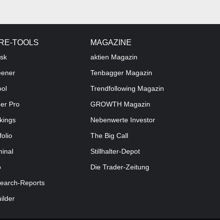
RE-TOOLS
MAGAZINE
sk
aktien
Magazin
eener
Tenbagger Magazin
ool
Trendfollowing Magazin
der Pro
GROWTH
Magazin
kings
Nebenwerte Investor
folio
The Big Call
minal
Stillhalter-Depot
o
Die Trader-Zeitung
earch-Reports
uilder