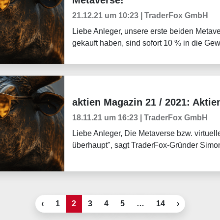
Metaverse!
21.12.21 um 10:23 | TraderFox GmbH
Liebe Anleger, unsere erste beiden Metave
gekauft haben, sind sofort 10 % in die Ge
aktien Magazin 21 / 2021: Aktie
Börsenmagazine
18.11.21 um 16:23 | TraderFox GmbH
Liebe Anleger, Die Metaverse bzw. virtue
überhaupt", sagt TraderFox-Gründer Simon
‹
1
2
3
4
5
…
14
›