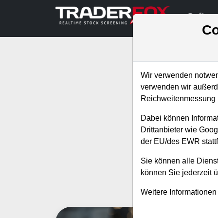
Softwa
Co
Wir verwenden notwend
verwenden wir außerde
Reichweitenmessung u
Abonniere jetzt
Dabei können Informat
neuen
Drittanbieter wie Goo
der EU/des EWR stattf
Sie können alle Dienst
können Sie jederzeit 
Alle 
Weitere Informationen