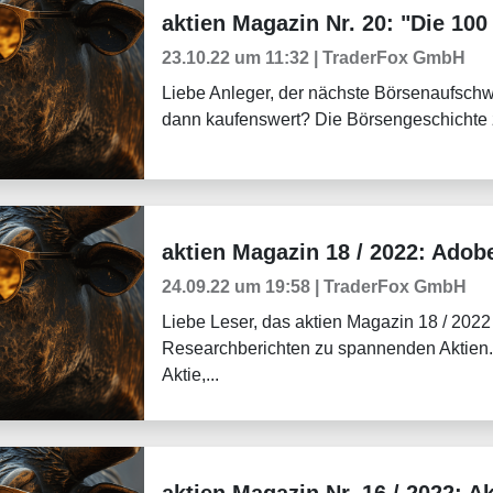
aktien Magazin Nr. 20: "Die 100
Börsenmagazine
23.10.22 um 11:32 | TraderFox GmbH
Liebe Anleger, der nächste Börsenaufsch
dann kaufenswert? Die Börsengeschichte z
aktien Magazin 18 / 2022: Adob
Börsenmagazine
24.09.22 um 19:58 | TraderFox GmbH
Liebe Leser, das aktien Magazin 18 / 2022 
Researchberichten zu spannenden Aktien.
Aktie,...
aktien Magazin Nr. 16 / 2022: Ak
Börsenmagazine