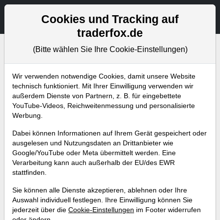
Aktien- und Artikelsuche
Seite
Cookies und Tracking auf
traderfox.de
(Bitte wählen Sie Ihre Cookie-Einstellungen)
Wir verwenden notwendige Cookies, damit unsere Website
Börsenmagazine
technisch funktioniert. Mit Ihrer Einwilligung verwenden wir
außerdem Dienste von Partnern, z. B. für eingebettete
YouTube-Videos, Reichweitenmessung und personalisierte
Abonniere jetzt unseren wöchentlichen
Werbung.
kostenlosen Newsletter, um garantiert keine
Dabei können Informationen auf Ihrem Gerät gespeichert oder
neuen Aktienanalysen oder
ausgelesen und Nutzungsdaten an Drittanbieter wie
Weiterentwicklungen zu verpassen.
Google/YouTube oder Meta übermittelt werden. Eine
Verarbeitung kann auch außerhalb der EU/des EWR
stattfinden.
NEWSLETTER ABONNIEREN
Sie können alle Dienste akzeptieren, ablehnen oder Ihre
Auswahl individuell festlegen. Ihre Einwilligung können Sie
Alle Artikel
Aktuelles
Weekly Briefing
Trader-Blog
jederzeit über die
Cookie-Einstellungen
im Footer widerrufen
oder ändern.