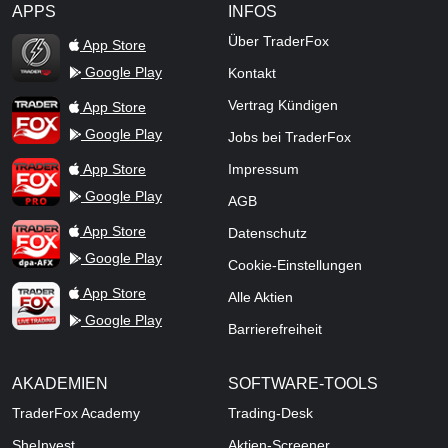
APPS
INFOS
TraderFox Flash
Über TraderFox
App Store
Google Play
Kontakt
TraderFox App
Vertrag Kündigen
App Store
Google Play
Jobs bei TraderFox
TraderFox Pro
App Store
Impressum
Google Play
AGB
TraderFox dpa-AFX ProFeed
App Store
Datenschutz
Google Play
Cookie-Einstellungen
TraderFox Live Trading
App Store
Alle Aktien
Google Play
Barrierefreiheit
AKADEMIEN
SOFTWARE-TOOLS
TraderFox Academy
Trading-Desk
SheInvest
Aktien-Screener