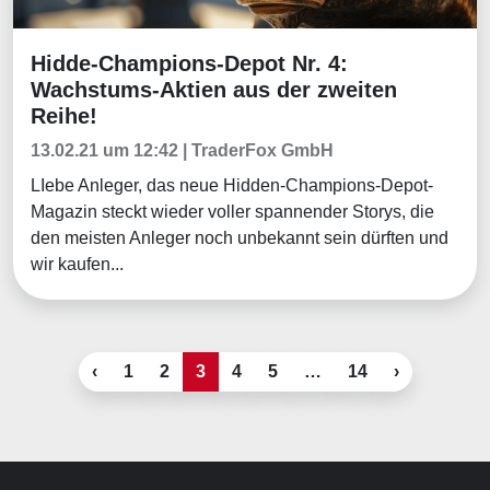
Hidde-Champions-Depot Nr. 4:
Börsenmagazine
Wachstums-Aktien aus der zweiten
Reihe!
13.02.21 um 12:42 | TraderFox GmbH
LIebe Anleger, das neue Hidden-Champions-Depot-
Magazin steckt wieder voller spannender Storys, die
den meisten Anleger noch unbekannt sein dürften und
wir kaufen...
‹
1
2
3
4
5
…
14
›