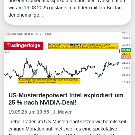
unserer Comeback-Spekulation auf Intel . Diese hatten
wir am 13.03.2025 gestartet, nachdem mit Lip-Bu Tan
der ehemalige...
Tradingerfolge
US-Musterdepotwert Intel explodiert um
Tradingerfolge
25 % nach NVIDIA-Deal!
19.09.25 um 10:56 | J. Meyer
Liebe Trader, im US-Musterdepot setzen wir bereits seit
einigen Monaten auf Intel , weil es eine spekulative