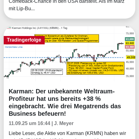
Comeback-Chance in den USA darstellt. Als im März
mit Lip-Bu...
Tradingerfolge
Karman: Der unbekannte Weltraum-
Tradingerfolge
Profiteur hat uns bereits +38 %
eingebracht. Wie drei Megatrends das
Business befeuern!
11.09.25 um 16:44 | J. Meyer
Liebe Leser, die Aktie von Karman (KRMN) haben wir