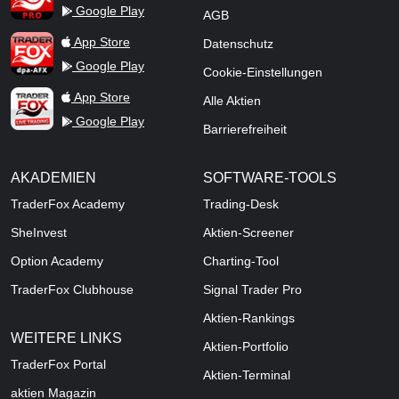
Google Play
AGB
TraderFox dpa-AFX ProFeed
App Store
Datenschutz
Google Play
Cookie-Einstellungen
TraderFox Live Trading
App Store
Alle Aktien
Google Play
Barrierefreiheit
AKADEMIEN
SOFTWARE-TOOLS
TraderFox Academy
Trading-Desk
SheInvest
Aktien-Screener
Option Academy
Charting-Tool
TraderFox Clubhouse
Signal Trader Pro
Aktien-Rankings
WEITERE LINKS
Aktien-Portfolio
TraderFox Portal
Aktien-Terminal
aktien Magazin