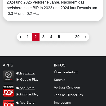
2024 und 2025 verlorene Jahre. Nachdem das
preisbereinigte BIP in 2023 und 2024 laut Destatis um
-0,3 % und -0,2 %...
‹
1
2
3
4
5
…
29
›
APPS
INFOS
TraderFox Flash
Über TraderFox
App Store
Google Play
Kontakt
TraderFox App
Vertrag Kündigen
App Store
Google Play
Jobs bei TraderFox
TraderFox Pro
App Store
Impressum