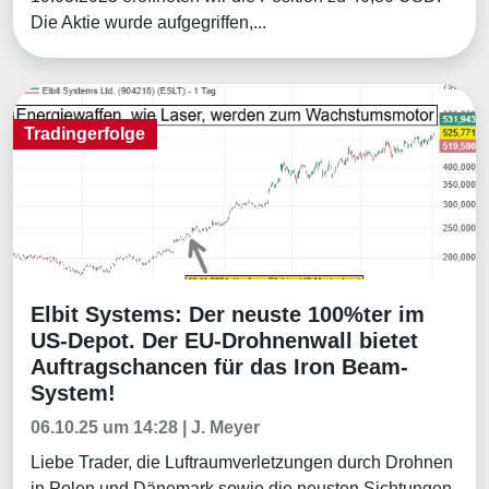
Die Aktie wurde aufgegriffen,...
Tradingerfolge
Elbit Systems: Der neuste 100%ter im
Tradingerfolge
US-Depot. Der EU-Drohnenwall bietet
Auftragschancen für das Iron Beam-
System!
06.10.25 um 14:28 | J. Meyer
Liebe Trader, die Luftraumverletzungen durch Drohnen
in Polen und Dänemark sowie die neusten Sichtungen