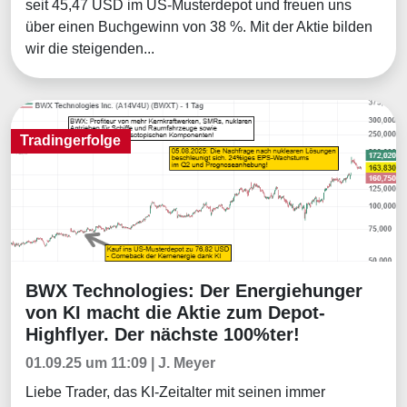
seit 45,47 USD im US-Musterdepot und freuen uns
über einen Buchgewinn von 38 %. Mit der Aktie bilden
wir die steigenden...
Tradingerfolge
BWX Technologies: Der Energiehunger
Tradingerfolge
von KI macht die Aktie zum Depot-
Highflyer. Der nächste 100%ter!
01.09.25 um 11:09 | J. Meyer
Liebe Trader, das KI-Zeitalter mit seinen immer