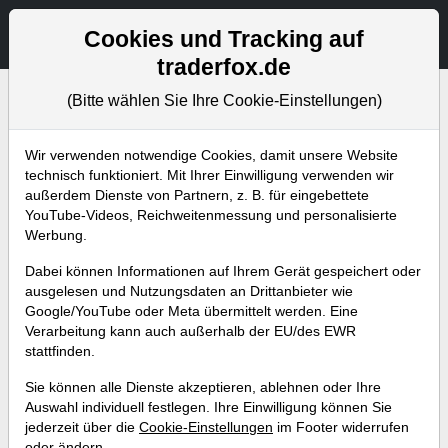
Aktien- und Artikelsuche
Seite
Cookies und Tracking auf
traderfox.de
(Bitte wählen Sie Ihre Cookie-Einstellungen)
Wir verwenden notwendige Cookies, damit unsere Website
Tradingerfolge
technisch funktioniert. Mit Ihrer Einwilligung verwenden wir
außerdem Dienste von Partnern, z. B. für eingebettete
YouTube-Videos, Reichweitenmessung und personalisierte
Abonniere jetzt unseren wöchentlichen
Werbung.
kostenlosen Newsletter, um garantiert keine
Dabei können Informationen auf Ihrem Gerät gespeichert oder
neuen Aktienanalysen oder
ausgelesen und Nutzungsdaten an Drittanbieter wie
Weiterentwicklungen zu verpassen.
Google/YouTube oder Meta übermittelt werden. Eine
Verarbeitung kann auch außerhalb der EU/des EWR
stattfinden.
NEWSLETTER ABONNIEREN
Sie können alle Dienste akzeptieren, ablehnen oder Ihre
Auswahl individuell festlegen. Ihre Einwilligung können Sie
Alle Artikel
Aktuelles
Weekly Briefing
Trader-Blog
jederzeit über die
Cookie-Einstellungen
im Footer widerrufen
oder ändern.