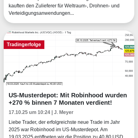
kauften den Zulieferer für Weltraum-, Drohnen- und
Verteidigungsanwendungen...
Tradingerfolge
US-Musterdepot: Mit Robinhood wurden
Tradingerfolge
+270 % binnen 7 Monaten verdient!
17.10.25 um 10:24 | J. Meyer
Liebe Trader, der erfolgreichste neue Trade im Jahr
2025 war Robinhood im US-Musterdepot. Am
19.03.2025 eröffneten wir die Position zu 40,80 USD.